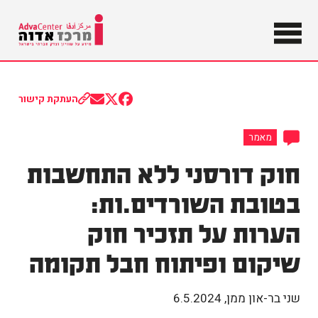
מידע על
שוויון וצדק
מרכז
חברתי
בישראל
אדוה
העתקת קישור
Share
Share
Share
on
on
on
Email
Facebook
X
מאמר
(Twitter)
חוק דורסני ללא התחשבות
בטובת השורדים.ות:
הערות על תזכיר חוק
שיקום ופיתוח חבל תקומה
שני בר-און ממן
,
6.5.2024