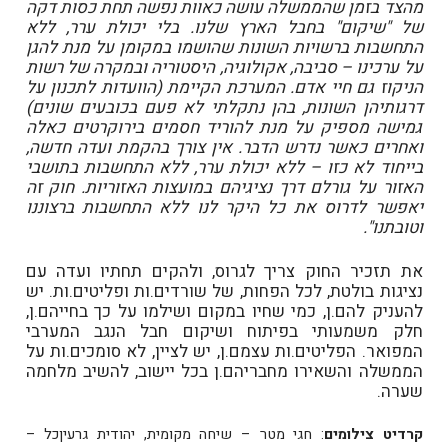
מהצד בזמן שהממשלה עושה כאוות נפשה תחת כסות דקה
של "שיקום" בחבל הארץ שלנו. בלי יכולת ערר, ללא
התחשבות ברשויות השונות שהושמו במקומן על מנת להגן
על ערכינו – סביבה, אקולוגיה, היסטוריה ובמקרה של רשות
הניקוז גם חיי אדם. המערכת הקיימת (הוועדות לתכנון על
דרגותיהן השונות, בהן נתקלתי לא פעם בכובעים שונים)
גמישה מספיק על מנת להוריד חסמים בירוקרטים כאלה
ואחרים כאשר נדרש הדבר. אין צורך בהקמת ועדה חדשה,
בייחוד לא כזו – ללא יכולת ערר, ללא התחשבות בתושבי
האזור על גורלם דרך נציגיהם במועצות האזוריות. חוק זה
יאפשר לדרוס את כל היקר לנו ללא התחשבות ברצוננו
וטובתנו".
את תזכיר החוק צריך לגרוס, ולהקים תחתיו ועדה עם
נציגות בולטת, לכל הפחות, של שורדים.ות ופליטים.ות. יש
להעניק להם.ן, כמי שחיו במקום ושילמו על כך בחייהם.ן,
חלק משמעותי בפיתוח ושיקום חבל הנגב המערבי
המפואר. הפליטים.ות עצמם.ן, יש לציין, לא סומכים.ות על
הממשלה והשאירו מחבריהם.ן בכל יישוב, להשיב מלחמה
שערה.
קרדיט צילומים
: חגי מטר – שיחה מקומית, יהודית גרעיןכל –