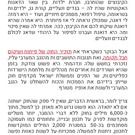
הקיבוצים שהוחרבו, חברת ילדות. בין שאר הדאגות
האקוטיות שהיו לה – בגדים ונעליים, קורת גג, ילדים.ות
בטראומה, טיפול רפואי, מסמכים חיוניים, ועוד – היא רמזה
לי דאגה, שמכולן נראתה לי אז מיותרת. היא אמרה שהיא
דואגת שיקחו להם את הקיבוץ, ככה. אמרתי לה שאין סיכוי
ומה היא דואגת ועברנו לסיפור על היהודי שדאג לכולם
לבגדים ונעליים.
אבל הבוקר כשקראתי את
תזכיר החוק של פיתוח ושיקום
חבל תקומה
, ואת תגובות התושבים.ות מהנגב המערבי עליו,
נזכרתי בחשש שלה ונדהמתי. היא פשוט צודקת. בזמן
שהיא ושורדים.ות אחרים.ות מנהלים.ות מלחמת הישרדות
כפליטים.ות, שר הפנים וממשלת ישראל מקדמים חוק
שייתן בידיהם את הסמכות והכוח להשתלט על הנגב
המערבי ולשנות את אופיו. מטורף.
צריך לומר, בראשית הדברים, שאין לי ספק שהחוק ישתנה
אם לא יתאדה. הוא פשוט גרוע ולא מאוזן. כך למשל, מתוך
כ-6,000 מילים בחוק ללא דברי ההסבר, יותר משליש
מוקדשות לפרק על תכנון ובנייה, ותחומים כמו תעסוקה
מסתכמים בכ-50. במסגרת 2,000 המילים המוקדשות
לתכנון, ניתנות לממשלה סמכויות-על לשנות כאוות נפשה