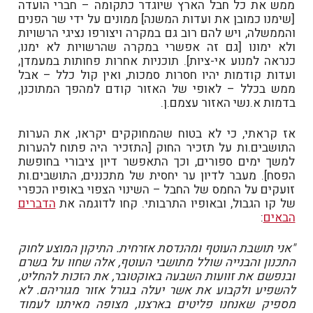
ממש את כל חבל הארץ שיוגדר כתקומה – חברי הועדה
[שימנו כמובן את ועדות המשנה] ממונים על ידי שר הפנים
והממשלה, ויש להם רוב גם במקרה ויצורפו נציגי הרשויות
ולא ימונו [גם זה אפשרי במקרה שהרשויות לא ימנו,
כנראה למנוע אי-ציות]. תוכניות אחרות פחותות במעמדן,
ועדות קודמות יהיו חסרות סמכות, ואין קול כלל – אבל
ממש בכלל – לאופי של האזור קודם למהפך המתוכנן,
בדמות א.נשי האזור עצמם.ן.
אז קראתי, כי לא בטוח שהמחוקקים יקראו, את הערות
התושבים.ות על תזכיר החוק [התזכיר היה פתוח להערות
למשך ימים ספורים, וכך התאפשר דיון ציבורי בחופשת
הפסח]. מעבר לדיון ער יחסית של מתכננים, התושבים.ות
זועקים על החמס של החבל – השינוי הצפוי באופיו הכפרי
של קו הגבול, ובאופיו התרבותי. קחו לדוגמה את
הדברים
הבאים
:
"אני תושבת העוטף ומהנדסת אזרחית. התיקון המוצע לחוק
התכנון והבנייה שולל מתושבי העוטף, אלה שחוו על בשרם
ובנפשם את זוועות השבעה באוקטובר, את הזכות להחליט,
להשפיע ולקבוע את אשר יעלה בגורל אזור מגוריהם. לא
מספיק שאנחנו פליטים בארצנו, מצופה מאיתנו לעמוד