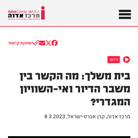
מידע על
שוויון וצדק
מרכז
חברתי
בישראל
אדוה
העתקת קישור
Share
Share
Share
on
on
on
Email
Facebook
X
וידאו
(Twitter)
בית משלך: מה הקשר בין
משבר הדיור ואי-השוויון
המגדרי?
מרכז אדוה, קרן אברט-ישראל
,
8.3.2023