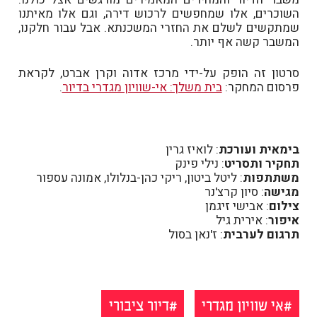
השוכרים, אלו שמחפשים לרכוש דירה, וגם אלו מאיתנו
שמתקשים לשלם את החזרי המשכנתא. אבל עבור חלקנו,
המשבר קשה אף יותר.
סרטון זה הופק על-ידי מרכז אדוה וקרן אברט, לקראת
פרסום המחקר:
בית משלך: אי-שוויון מגדרי בדיור
.
בימאית ועורכת
: לואיז גרין
תחקיר ותסריט
: נילי פינק
משתתפות
: ליטל ביטון, ריקי כהן-בנלולו, אמונה עספור
מגישה
: סיון קרצ'נר
צילום
: אבישי זיגמן
איפור
: אירית גיל
תרגום לערבית
: ז'נאן בסול
אי שוויון מגדרי
דיור ציבורי