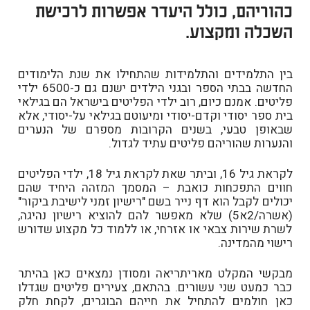
כהוריהם, כולל היעדר אפשרות לרכישת
השכלה ומקצוע.
בין התלמידים והתלמידות שהתחילו את שנת הלימודים
החדשה בבתי הספר ובגני הילדים ישנם גם כ-6500 ילדי
פליטים. אמנם כיום, רוב ילדי הפליטים בישראל הם בגילאי
בית ספר יסודי וקדם-יסודי ומיעוטם בגילאי על-יסודי, אלא
שבאופן טבעי, בשנים הקרובות מספרם של הנערים
והנערות שהוריהם פליטים עתיד לגדול.
לקראת גיל 16, וביתר שאת לקראת גיל 18, ילדי הפליטים
חווים התפכחות כואבת – המסמך המזהה היחיד שהם
יכולים לקבל הוא דף נייר בשם "רישיון זמני לישיבת ביקור"
(אשרה/2א5) שלא מאפשר להם להוציא רישיון נהיגה,
לשרת שירות צבאי או אזרחי, או ללמוד כל מקצוע שדורש
רישוי מהמדינה.
מבקשי המקלט מאריתריאה ומסודן נמצאים כאן בהיתר
כבר כמעט שני עשורים. בהתאם, צעירים פליטים שגדלו
כאן חולמים להתחיל את חייהם הבוגרים, לקחת חלק