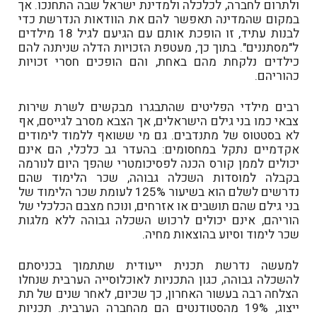
ולתרום לחברה, לכלכלה ולמדינת ישראל שבה התחנכו. אך
במקום שהמדינה תאפשר להם את הוודאות הנדרשת כדי
לבנות עתיד, זו הופכת אותם עם הגיעם לגיל 18 מילדים
ל"מסתננים". בתוך כך, מעטפת הזכויות הדלה שניתנה להם
כילדים נלקחת מהם באחת, והם הופכים חסרי זכויות
כהוריהם.
רבים מילדי הפליטים שהתבגרו מבקשים לשרת שירות
צבאי כמו בני גילם הישראלים, אך הצבא מסרב לגייסם, אף
לא בסטטוס של מתנדבים. גם מי ששואף ללמוד לימודים
אקדמיים נתקל במחסומים: בהעדר גב כלכלי, הם אינם
יכולים לממן קורס הכנה לפסיכומטרי שהפך היום לנורמה
בקבלה למוסדות השכלה גבוהה, שכר הלימוד שהם
נדרשים לשלם הוא בשיעור 125% לעומת שכר הלימוד של
בני גילם שהם תושבים או אזרחים, ונוכח מצבם הכלכלי של
הוריהם, אינם יכולים לרכוש השכלה גבוהה ללא מלגות
שכר לימוד וסיוע בהוצאות מחיה.
למעשה נדרשת תכנית ייעודית שתתמוך בכניסתם
להשכלה גבוהה, כגון התכניות לאוכלוסייה הערבית שנחלו
הצלחה רבה בעשור האחרון, כך שכיום, לאחר שנים של תת
ייצוג, 19% מהסטודנטים הם מהחברה הערבית. תכניות