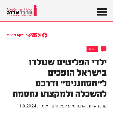
מידע על
שוויון וצדק
מרכז
חברתי
בישראל
אדוה
העתקת קישור
Share
Share
Share
on
on
on
Email
Facebook
X
מאמר
(Twitter)
ילדי הפליטים שנולדו
בישראל הופכים
ל"מסתננים" ודרכם
להשכלה ולמקצוע נחסמת
מרכז אדוה, ארגון סיוע לפליטים - א.ס.ף
,
11.9.2024