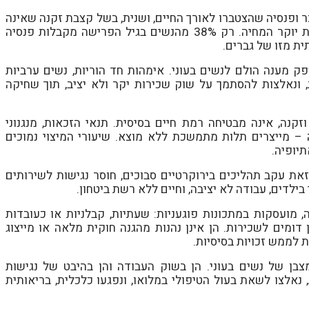
 ופנסיה שהצטברו לאורך החיים, ושנית, בשל קצבת זקנה שאינה
מוצמדת לשכר אלא למדד המחירים ואינה משקפת את יוקר המחיה. רק 38% מהנשים בגיל הפרישה מקבלות פנסיה
ית מזו של גברים.
ק מענה הולם לנשים בעוני. אימהות חד הוריות, נשים ערביות
, ונאלצות להסתמך על שוק שכירות יקר ולא יציב, תוך שחיקה
קנה, אינה מבטיחה רמת חיים בסיסית. תנאי הזכאות, מנגנוני
 – מייצרים תלות מתמשכת ללא מוצא. שיעורי המיצוי נמוכים
תיופיה.
זאת עקב תהליכים בירוקרטיים סבוכים, חוסר נגישות לשירותים
בילדים, עבודה לא יציבה, וחיים ללא רשת ביטחון.
רה, מועסקות במתכונות פוגעניות: שעתיות, קבלניות או כעובדות
מים לשכירות. הן אינן נהנות מהגנה חוקית מלאה או מייצוג
 לממש זכויות בסיסיות.
טובר החריפו את מצבן של נשים בעוני. הן בשוק העבודה והן בהיבט של נגישות
, נאלצו לשאת בעול הטיפולי במלואו, ונפגעו כלכלית, בריאותית