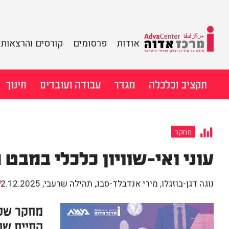
מידע על שוויון
אודות
פרסומים
קורסים והרצאות
וצדק חברתי
מרכז
בישראל
לדלג
תקציב וכלכלה
מגדר
עבודה ועובדים
חינוך
אדוה
לתוכן
חיפוש:
מחקר
עוני ואי-שוויון כלכלי במבט 
נוגה דגן-בוזגלו, מירי אנדבלד-סבג, תהילה שרעבי
,
2.12.2025
מחקר של 
החיים של