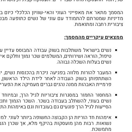
המסמך מתאר את מאפייני העוני והאי-שוויון הכלכלי כיום במ
מדיניות שמטרתם להתמודד עם עוני של נשים כתופעה מבנית
ציבורית רחבה ומתואמת.
ממצאים עיקריים מהמסמך:
נשים בישראל משתלבות בשוק עבודה המבוסס עדיין על בי
טיפול, הוראה ושירותים, המשלמים שכר נמוך וחלקם אינ
נשים בעלות השכלה גבוהה.
המעבר להורות מלווה בפגיעה ניכרת בהכנסות נשים, י
השתתפותן בשוק העבודה לאחר לידת הילד הראשון, ול
פרמיית האבהות ממנה נהנים גברים מעמיקה את הפערים
המחסור החמור במסגרות ציבוריות לגיל הרך, ובמיוחד
נשים בעוני, להשתלב בעבודה בשכר. השכר הנמוך ות
הסייעות לגיל הרך פוגעים גם בעובדות וגם באימהות התל
נשואות. רבות מהן מועסקות בהיקף מלא, אך שכרן הנמו
מתמשכת.