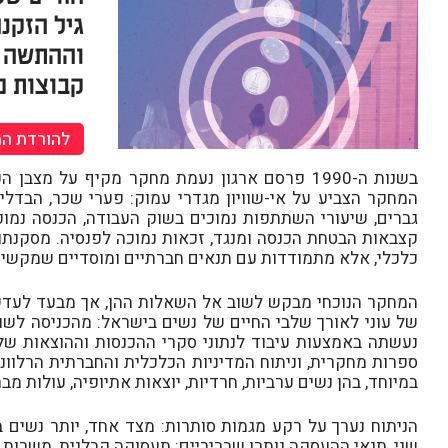
גיל הזקנ
וההתשה ה
קבוצות מ
להורדת ה
בשנות ה-1990 פרסם ארגון נעמת מחקר מקיף על 
המחקר הצביע על אי-שוויון מגדרי עמוק: פערי שכר, הבדל
גברים, שיעורי השתתפות נמוכים בשוק העבודה, הכנסה נמוכה
קצבאות הבטחת הכנסה ומנגד, זכאות נמוכה לפנסיה. מסקנתו 
כלכלי, אלא מתמודדות עם תנאים חברתיים ומוסדיים שמקשים 
המחקר הנוכחי מבקש לשוב אל השאלות ההן, אך מבעד לעדש
של עוני לאורך שלבי החיים של נשים בישראל: מהכניסה לשוק ה
ספרות מחקרית, וניתוח המדיניות הכלכלית והחברתית הרלוונ
במיוחד, בהן נשים ערביות, חרדיות, יוצאות אתיופיה, עולות מ
הניתוח נערך על רקע מגמות סותרות: מצד אחד, יותר נשים
שני, תנאי ההעסקה נותרו שבריריים: תעסוקה קבלנית, משרות 