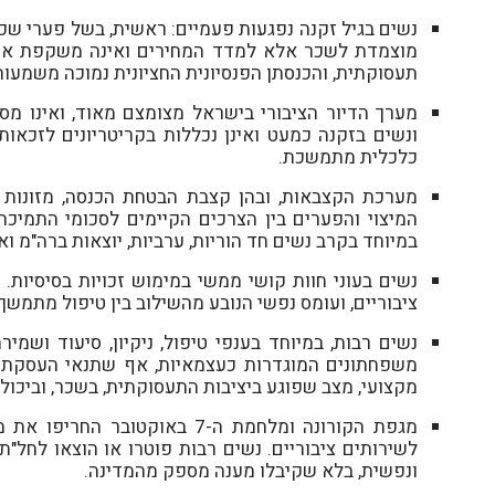
נשים בגיל זקנה נפגעות פעמיים: ראשית, בשל פערי שכר
תעסוקתית, והכנסתן הפנסיונית החציונית נמוכה משמעות
מערך הדיור הציבורי בישראל מצומצם מאוד, ואינו מספ
ונשים בזקנה כמעט ואינן נכללות בקריטריונים לזכאות
כלכלית מתמשכת.
מערכת הקצבאות, ובהן קצבת הבטחת הכנסה, מזונות וז
המיצוי והפערים בין הצרכים הקיימים לסכומי התמיכה
במיוחד בקרב נשים חד הוריות, ערביות, יוצאות ברה"מ וא
נשים בעוני חוות קושי ממשי במימוש זכויות בסיסיות. 
ציבוריים, ועומס נפשי הנובע מהשילוב בין טיפול מתמשך 
נשים רבות, במיוחד בענפי טיפול, ניקיון, סיעוד ושמי
משפחתונים המוגדרות כעצמאיות, אף שתנאי העסקתן דו
מקצועי, מצב שפוגע ביציבות התעסוקתית, בשכר, וביכולת
מגפת הקורונה ומלחמת ה-7 באוק
לשירותים ציבוריים. נשים רבות פוטרו או הוצאו לחל"ת
ונפשית, בלא שקיבלו מענה מספק מהמדינה.