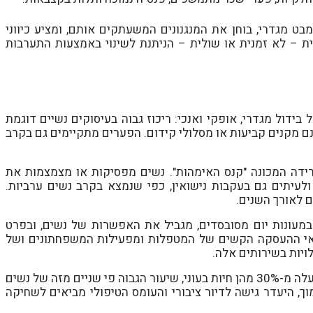
בט מגדרי, בוחן את המנגנונים המשעתקים אותם, ומציע כיווני
 – לא זמנית או שולית – הניתנת לשינוי באמצעות התערבות
דול מגדרי, אופקי ואנכי: ריכוז גבוה בעיסוקים נשיים דוגמת
ם מקנים קביעות או מסלולי קידום. הפערים מתקיימים גם בקרב
רידה המכונה "קנס האימהות". נשים מפסיקות או מצמצמות את
עיתים גם בעקבות נישואין, כפי שנמצא בקרב נשים ערביות.
 לאורך השנים.
 במעונות יום מסובסדים, מגביל את האפשרות של נשים, ובפרט
נאי ההעסקה הקשים של המטפלות ומפעילות המשפחתונים ושל
ויות בשירותים אלה.
אימהות חד הוריות הן הקבוצה החשופה ביותר לעוני. למעלה מ-30% מהן חיות בעוני, שיעור הגבוה פי שניים מזה של נשים
ך, היעדר גישה לדיור ציבורי והעומס הטיפולי מביאים לשחיקה