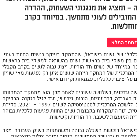
ה – ומציג את מנגנוני השעתוק, ההדרה
מובילים לעוני מתמשך, במיוחד בקרב
וחלשות.
מסמך המלא
מצבן הכלכלי של נשים בישראל, שהתמקד בעיקר בנשים החיות בעוני.
ים בין משקי בית בראשות נשים בהשוואה למשקי בית בראשות
 במיוחד של נשים חד הוריות, ייצוג גבוה לנשים בקרב מקבלי
המרכזית של המחקר הייתה שנשים אינן רק נפגעות מאי שוויון
על יציבות כלכלית, עצמאות וקידום אישי.
ה עדכנית, כשלושה עשורים לאחר מכן. הוא מתמקד בהתהוותו
עבודה, דרך זוגיות, הורות, גירושין, ועד לגיל הזקנה. הבדיקה
נעשתה באמצעות עיבוד לנתוני סקרי ההכנסות וההוצאות של הלשכה המרכזית לסטטיסטיקה לשנים 1997 – 2021, סקירת
טית, תוך התמקדות בקבוצות נשים החוות פגיעות כלכלית גבוהה
ברית המועצות לשעבר, חד הוריות וקשישות.
 בישראל רוכשות השכלה גבוהה ומשתתפות בשוק העבודה. מצד
חלקיות, פערי שכר מתמשכים, פנסיה נמוכה ותלות בקצבאות.