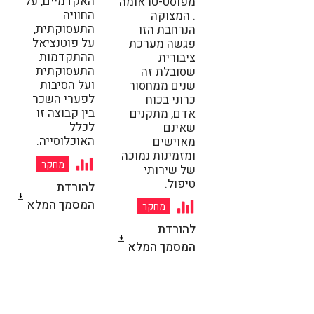
האקדמיים, על
מפוסט-טראומה
החוויה
. המצוקה
התעסוקתית,
הנרחבת הזו
על פוטנציאל
פגשה מערכת
ההתקדמות
ציבורית
התעסוקתית
שסובלת זה
ועל הסיבות
שנים ממחסור
לפערי השכר
כרוני בכוח
בין קבוצה זו
אדם, מתקנים
לכלל
שאינם
האוכלוסייה.
מאוישים
ומזמינות נמוכה
מחקר
של שירותי
טיפול.
להורדת
המסמך המלא
מחקר
להורדת
המסמך המלא