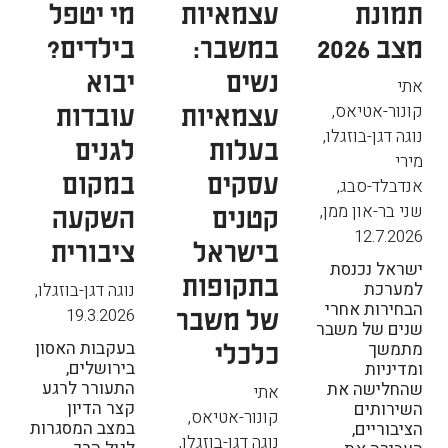
תמונת
עצמאיות
מי יטפל
מצב 2026
במשבר:
בילדים?
נשים
יבוא
אתי
עצמאיות
עובדות
קונור-אטיאס,
נוגה דגן-בוזגלו,
בעלות
לגנים
מירי
עסקים
במקום
אנדבלד-סבג,
קטנים
השקעה
שני בר-און ממן
,
12.7.2026
בישראל
ציבורית
ישראל נכנסת
בתקופות
למערכת
נוגה דגן-בוזגלו
,
הבחירות אחרי
של משבר
19.3.2026
שנים של משבר
כלכלי
בעקבות האסון
מתמשך
בירושלים,
ומדיניות
התעורר לרגע
שהחלישה את
אתי
קצר הדיון
השירותים
קונור-אטיאס,
במצב המסגרות
הציבוריים,
נוגה דגן-בוזגלו,