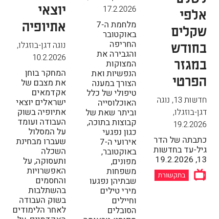
יוצאי
17.2.2026
אלפי
אתיופיה
מלחמת ה-7
שקלים
באוקטובר
בחודש
החריפה
נוגה דגן-בוזגלו
,
והגבירה את
10.2.2026
במגזר
המצוקות
המחקר בוחן
הנפשיות ואת
הפרטי
את מצבם של
הצורך במענה
אקדמאים
טיפולי של כלל
חדשות 13, נוגה
ישראלים יוצאי
האוכלוסייה
דגן-בוזגלו
,
אתיופיה בשוק
וביתר שאת של
העבודה ועומד
קבוצות בתוכה,
19.2.2026
על המסלול
כגון נפגעי
כתבתה של הדר
שעברו מבחינת
אירועי ה-7
גיל-עד בחדשות
השכלה
באוקטובר,
13, 19.2.2026
ותעסוקה, על
מפונים,
האפשרויות
משפחות
בתקשורת
והחסמים
שבתיהן נפגעו
בהשתלבות
מירי טילים
בשוק העבודה
וחיילים
לאחר הלימודים
הסובלים