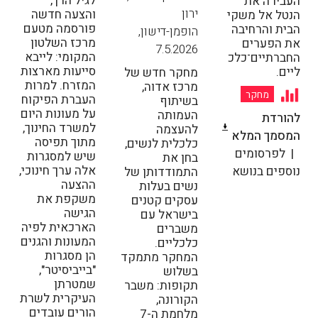
לגיל הרך,
העבירה את
ירון
והצעה חדשה
הנטל אל משקי
פורסמה מטעם
הבית והרחיבה
הופמן-דישון
,
מרכז השלטון
את הפערים
7.5.2026
המקומי: לייבא
החברתיים־כלכ
סייעות מארצות
ליים.
מחקר חדש של
המזרח. למרות
מרכז אדוה,
מחקר
העברת הפיקוח
בשיתוף
על מעונות היום
העמותה
להורדת
למשרד החינוך,
להעצמה
המסמך המלא
מתוך תפיסה
כלכלית לנשים,
לפרסומים
שיש למסגרות
בחן את
אלה ערך חינוכי,
נוספים בנושא
התמודדותן של
ההצעה
נשים בעלות
משקפת את
עסקים קטנים
הגישה
בישראל עם
הארכאית לפיה
משברים
המעונות והגנים
כלכליים.
הן מסגרות
המחקר מתמקד
"בייביסיטר",
בשלוש
שמטרתן
תקופות: משבר
העיקרית לשרת
הקורונה,
הורים עובדים
מלחמת ה-7