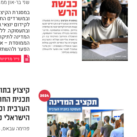
שני בר-און ממן
במסגרת הקיצו
ובמשרדים החב
לקידום יוצאי.ו
ובתעסוקה. לל
המדינה לתיקון
הממוסדת – אין
הפער ולהשתלב
נייר מדיניות
קיצוץ בתו
תכנית החו
הערבית וכ
הישראלי כ
פהימה עבאס
,
4