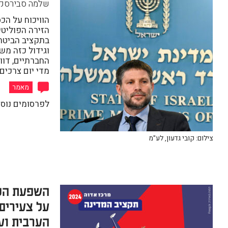
שלמה סבירסקי
הוויכוח על הכ
הזירה הפוליטי
בתקציב הביטח
וגידול כזה מש
החברתיים, דו
מדי יום צרכים
מאמר
לפרסומים נוס
צילום: קובי גדעון, לע"מ
השפעת הקי
על צעירים
הערבית וע