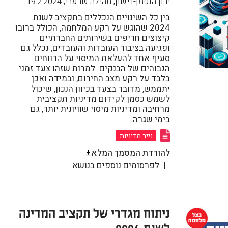
ירון הופמן-דישון, תהילה שרעבי
,
19.2.2024
בין כל השינויים הנכללים בתקציב לשנת
2024 שהוגש על רקע המלחמה, הכולל ברובו
קיצוצים חריפים בשירותים החברתיים
ופגיעה בציבור העובדות והעובדים, נכלל גם
סעיף אחד להעלאת המיסוי על הרווחים
הגבוהים של הבנקים. למרות שזהו צעד זמני
בלבד על רקע מצב החירום, ובמידה ואכן
יתממש, מדובר בצעד בכיוון הנכון, שיכול
לשמש כסמן לקידום מדיניות תקציבית
מרחיבה ומדיניות מיסוי שוויונית יותר, גם
בימי שגרה.
נייר מדיניות
להורדת המסמך המלא
לפרסומים נוספים בנושא
ניתוח מגדרי של תקציב המדינה
לשנת 2024