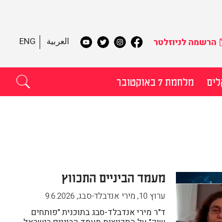
العربية
ENG
הרשמה לניוזלטר
לים
מלחמת 7 באוקטובר
תקדם
מעמד הביניים התכווץ
ערוץ 10, מירי אנדבלד-סבג
,
9.6.2026
ד"ר מירי אנדבלד-סבג בתוכנית "פותחים