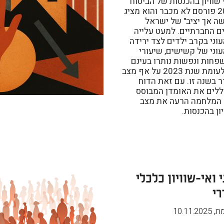
 שוויון בהכנסות של הביטוח
הלאומי ל-2024 פורסם לא מכבר והוא מציג
ה אך יציב" של ישראל
ם החברתיים. למעט עלייה
וני בקרב ילדים לצד ירידה
וני של קשישים, שיעורי
פחות ונפשות נותרו בעינם
פחות או יותר לעומת שנת 2023 על אף מצב
בשנה זו. עם זאת הדוח
לים את האומדן המבוסס
ת 2025 – המלחמה הרעה את מצב
יון בהכנסות.
י ואי-שוויון כלכלי
י
מת
,
10.11.2025