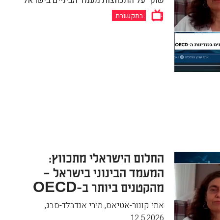
שוק" על התכווצות מעמד הביניים בישראל
בתקשורת
החלום הישראלי מתכווץ:
המעמד הבינוני בישראל –
מהקטנים ביותר ב-OECD
אתי קונור-אטיאס, מירי אנדבלד-סבג
,
12.5.2026