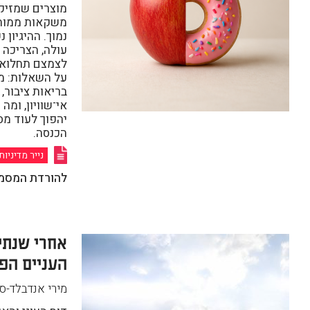
מוצרים שמזיק
משקאות ממותקי
נמוך. ההיגיון
עולה, הצריכה י
לצמצם תחלואה
על השאלות: מת
בריאות ציבור,
אי־שוויון, ומה
יהפוך לעוד מס
הכנסה.
נייר מדיניות
להורדת המסמ
אחרי שנתי
העניים הפכ
מירי אנדבלד-ס