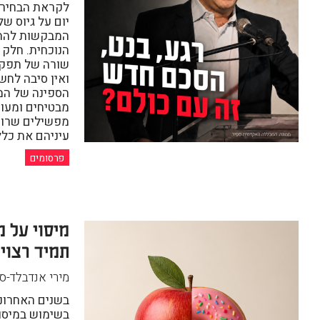
לקראת הבחירו
יום על גיוס ש
המבקשות להתמ
הנוכחית. חלק
שורה של תפקי
ואין סיבה לחש
הספינה של המש
מבטיחים ומעו
מפשילים שרוול
עיניהם את כלל
פרסומים
מיסוי על מ
תמיד רצוי
מירי אנדבלד-סב
בשנים האחרונ
בשימוש במיסוי