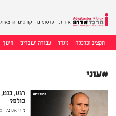
מידע על שוויון
אודות
פרסומים
קורסים והרצאות
וצדק חברתי
מרכז
בישראל
לדלג
תקציב וכלכלה
מגדר
עבודה ועובדים
חינוך
אדוה
לתוכן
חיפוש:
#עוני
רגע, בנט,
כולם?
מירי אנדבלד-ס