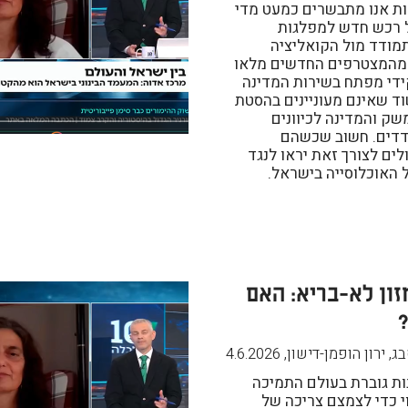
ת אנו מתבשרים כמעט מדי
ל רכש חדש למפלגות
ודד מול הקואליציה
 מהמצטרפים החדשים מלאו
די מפתח בשירות המדינה
וד שאינם מעוניינים בהסטת
ק והמדינה לכיוונים
דדים. חשוב שכשהם
ים לצורך זאת יראו לנגד
 האוכלוסייה בישראל.
זון לא-בריא: האם
?
ג, ירון הופמן-דישון
,
4.6.2026
ות גוברת בעולם התמיכה
 כדי לצמצם צריכה של