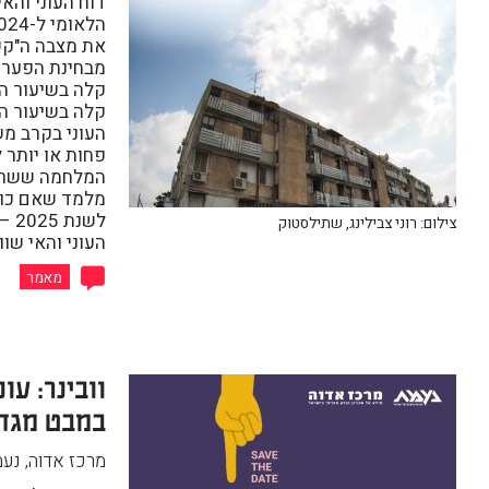
דוח העוני והאי
את מצבה ה"קש
מבחינת הפערי
קלה בשיעור הע
קלה בשיעור הע
העוני בקרב מש
המלחמה ששרר 
מלמד שאם כול
לשנ
צילום: רוני צבילינג, שתילסטוק
העוני והאי שוו
מאמר
וובינר: עונ
במבט מגדר
מרכז אדוה, נע