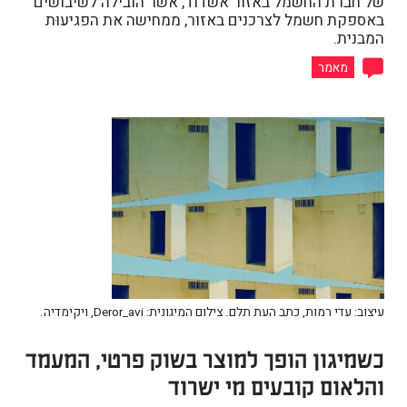
של חברת החשמל באזור אשדוד, אשר הובילה לשיבושים
באספקת חשמל לצרכנים באזור, ממחישה את הפגיעוּת
המבנית.
מאמר
עיצוב: עדי רמות, כתב העת תלם. צילום המיגונית: Deror_avi, ויקימדיה.
כשמיגון הופך למוצר בשוק פרטי, המעמד
והלאום קובעים מי ישרוד