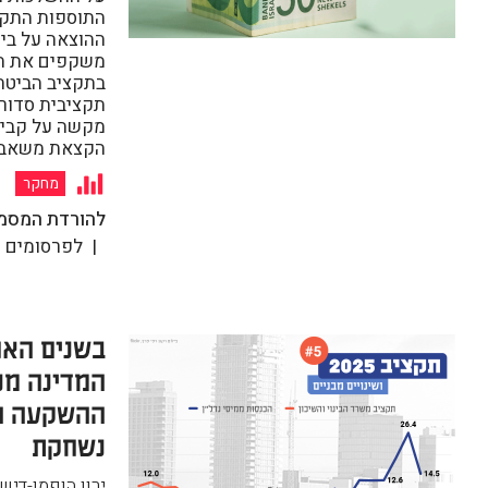
התוספות התקצי
ההוצאה על ביט
משקפים את ה
בתקציב הביטחו
תקציבית סדור
מקשה על קביעת
הקצאת משאבים
מחקר
להורדת המסמ
לפרסומים נ
בשנים האח
המדינה מנ
ההשקעה ה
נשחקת
ירון הופמן-דישו