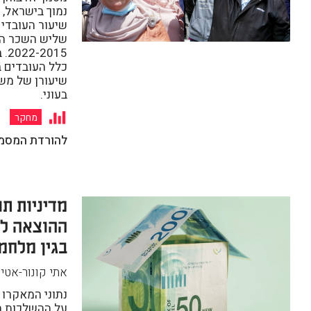
נמוך בישראל, 
שיעור העובדים
שליש השכר הח
15
כלל העובדים 
שיעורן של מש
בעוני.
מחקר
להורדת המסמ
מדיניות תו
ההוצאה לה
בגין מלחמת ה-7 ב
אתי קונור-אטיא
נתוני המאקרו
על ההשלכות ה