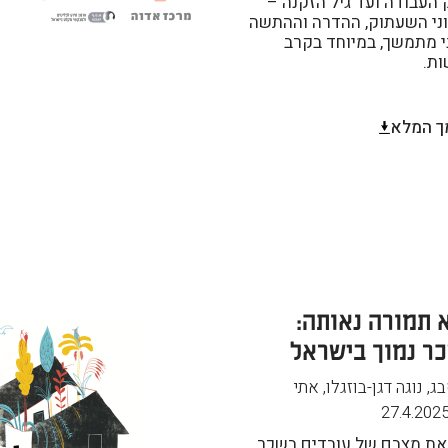
העבודה ועד גיל הזקנה –
וני השעתוק, ההדרה וההתשה
י מתמשך, במיוחד בקרב
ות.
ך המלא
 תמורה נאותה:
ר נמוך בישראל
, נוגה דגן-בוזגלו, אתי
27.4.202
 את מצבם של עובדים בשכר