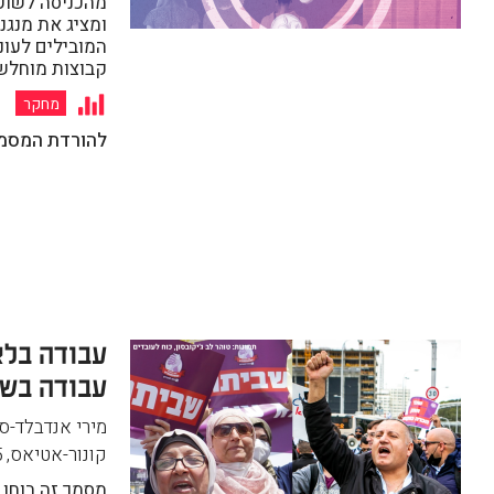
מהכניסה לשוק 
ומציג את מנגנ
המובילים לעונ
קבוצות מוחלש
מחקר
להורדת המסמ
עבודה בלא
עבודה בשכ
מירי אנדבלד-סבג
קונור-אטיאס
,
5
מסמך זה בוחן