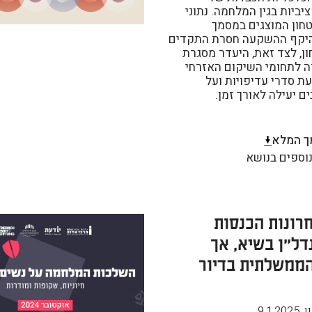
ביות בגין המלחמה. נתוני
חון המוצגים במסמך
יקף ההשקעה חסרת התקדים
ן, לצד זאת, היעדר מסגרת
ה לתחומי השיקום האזרחי
 סדרי עדיפויות ועל
 יעילה לאורך זמן.
ך המלא
וספים בנושא
רונות הכנסות
דל"ן בשיא, אך
ממשלתית בדיור
ן
,
9.1.2025