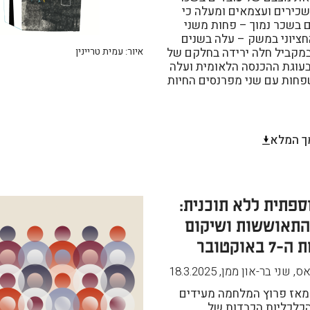
שכירים ועצמאים ומעלה כי
 בשכר נמוך – פחות משני
ציוני במשק – עלה בשנים
2022-20. במקביל חלה ירידה בחלקם של
איור: עמית טריינין
בעוגת ההכנסה הלאומית ועלה
פחות עם שני מפרנסים החיות
ך המלא
ספתית ללא תוכנית:
תאוששות ושיקום
אוקטובר
ס, שני בר-און ממן
,
18.3.2025
 מאז פרוץ המלחמה מעידים
כלכליות הכבדות של