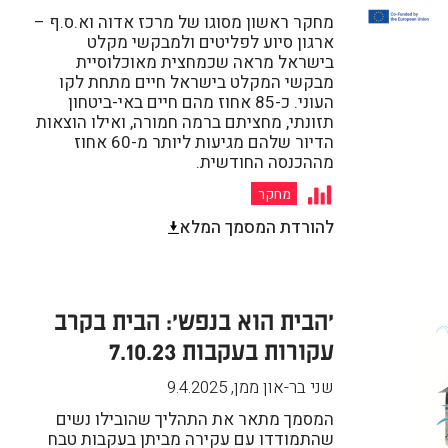
מחקר ראשון מסוגו של מרכז אדוה וא.ס.ף –
ארגון סיוע לפליטים ולמבקשי מקלט
בישראל מראה שכמחצית מאוכלוסיית
מבקשי המקלט בישראל חיים מתחת לקו
העוני. כ-85 אחוז מהם חיים באי-ביטחון
תזונתי, מחציתם ברמה חמורה, ואילו הוצאות
הדיור שלהם מגיעות ליותר מ-60 אחוז
מההכנסה החודשית.
מחקר
להורדת המסמך המלא
'הבית הוא בנפש': הבית בקרב
עקורות בעקבות 7.10.23
שני בר-און ממן
,
9.4.2025
המסמך מתאר את התהליך שהובילו נשים
שהתמודדו עם עקירה מביתן בעקבות טבח