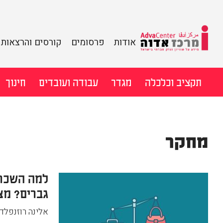
מידע על שוויון
אודות
פרסומים
קורסים והרצאות
וצדק חברתי
מרכז
בישראל
לדלג
תקציב וכלכלה
מגדר
עבודה ועובדים
חינוך
אדוה
לתוכן
חיפוש:
מחקר
למה השכר 
גברים? מצ
אלינה רוזנפלד