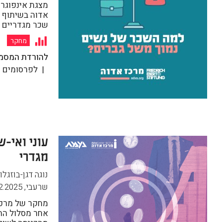
מצגת אינפוגר
אדוה בשיתוף ק
שכר מגדריים 
מחקר
להורדת המסמ
לפרסומים נ
עוני ואי-ש
מגדרי
נוגה דגן-בוזגלו
שרעבי
,
2.2025
מחקר של מרכז
אחר מסלול הח