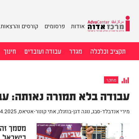
מידע על שוויון
אודות
פרסומים
קורסים והרצאות
וצדק חברתי
מרכז
בישראל
לדלג
תקציב וכלכלה
מגדר
עבודה ועובדים
חינוך
אדוה
לתוכן
חיפוש:
מחקר
עבודה בלא תמורה נאותה: עב
מירי אנדבלד-סבג, נוגה דגן-בוזגלו, אתי קונור-אטיאס
,
.4.2025
מסמך זה 
בישראל, 