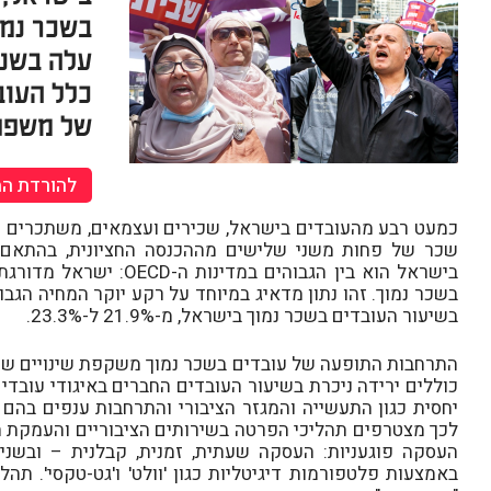
בשכר נמו
כלל העוב
של משפחו
להורדת ה
כמעט רבע מהעובדים בישראל, שכירים ועצמאים, משתכרים שכ
בשיעור העובדים בשכר נמוך בישראל, מ-21.9% ל-23.3%.
התרחבות התופעה של עובדים בשכר נמוך משקפת שינויים שהת
כוללים ירידה ניכרת בשיעור העובדים החברים באיגודי עובד
יחסית כגון התעשייה והמגזר הציבורי והתרחבות ענפים בהם 
לכך מצטרפים תהליכי הפרטה בשירותים הציבוריים והעמקת 
העסקה פוגעניות: העסקה שעתית, זמנית, קבלנית – ובשנ
באמצעות פלטפורמות דיגיטליות כגון 'וולט' ו'גט-טקסי'. תה