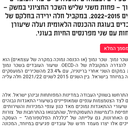
ך – פחות משני שליש השכר החציוני במשק –
עלה בשנים 2022-2015. במקביל חלה ירידה בחלקם של
דים בעוגת ההכנסה הלאומית ועלה שיעורן
ת עם שני מפרנסים החיות בעוני.
מסמך המלא
ר נמוך. שכר נמוך (או הכנסה נמוכה במקרה של עצמאים) הוא
שכר של פחות משני שלישים מההכנסה החציונית, בהתאם להגדרה המקובלת של ה-OECD. שיעור העובדים בשכר נמוך
בישראל הוא בין הגבוהים במדינות ה-OECD: ישראל מדורגת במקום השני אחרי בריטניה, עם 23.4% מהשכירים המועסקים
בשכר נמוך. זהו נתון מדאיג במיוחד על רקע יוקר המחיה הגבוה במיוחד בישראל. בין השנים 2015 לשנים 2021/22 חלה עליה
רחשו בשווקי העבודה במדינות המפותחות ובינהן ישראל. אלה
ים לצד הצטמצמות ענפים שמאופיינים בשיעורי התאגדות גבוהים
שיעורי ההתאגדות נמוכים מאד כגון ענפי המכירות והשירותים.
תפיסת ה"גמישות התעסוקתית", שהתבטאו בהתרחבות של צורות
ים האחרונות, גם עלייתה של "כלכלת הפלטפורמה" – העסקה
ליכים אלו יצרו מעמד חדש של עובדים פגיעים במיוחד, המכונה