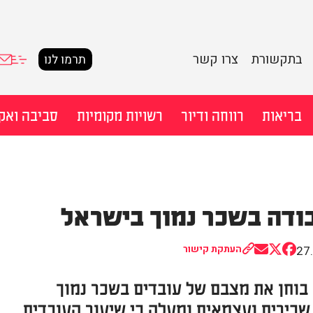
בתקשורת
צרו קשר
תרמו לנו
בריאות
רווחה ודיור
רשויות מקומיות
סביבה ואק
חיפוש מ
ודה בשכר נמוך בישראל
27
העתקת קישור
Share
Share
Share
on
on
on
Email
Facebook
X
בוחן את מצבם של עובדים בשכר נמוך
(Twitter)
שכירים ועצמאים ומעלה כי שיעור העובדים