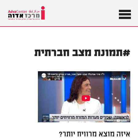
מידע על
שוויון וצדק
מרכז
חברתי
בישראל
אדוה
#תמונת מצב חברתית
איזה מוצא מרוויח יותר?