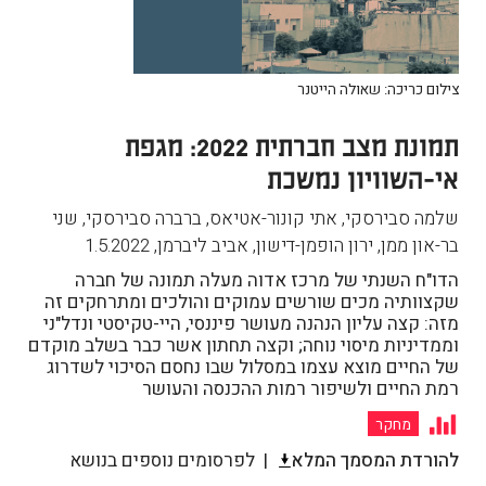
צילום כריכה: שאולה הייטנר
תמונת מצב חברתית 2022: מגפת
אי-השוויון נמשכת
שלמה סבירסקי, אתי קונור-אטיאס, ברברה סבירסקי, שני
בר-און ממן, ירון הופמן-דישון, אביב ליברמן
,
1.5.2022
הדו"ח השנתי של מרכז אדוה מעלה תמונה של חברה
שקצוותיה מכים שורשים עמוקים והולכים ומתרחקים זה
מזה: קצה עליון הנהנה מעושר פיננסי, היי-טקיסטי ונדל"ני
וממדיניות מיסוי נוחה; וקצה תחתון אשר כבר בשלב מוקדם
של החיים מוצא עצמו במסלול שבו נחסם הסיכוי לשדרוג
רמת החיים ולשיפור רמות ההכנסה והעושר
מחקר
להורדת המסמך המלא
לפרסומים נוספים בנושא