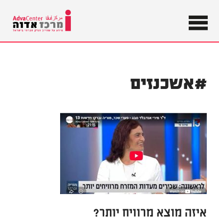
מידע על
שוויון וצדק
מרכז
חברתי
בישראל
אדוה
#אשכנזים
איזה מוצא מרוויח יותר?