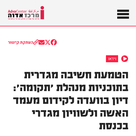
מידע על
שוויון וצדק
מרכז
חברתי
בישראל
אדוה
העתקת קישור
Share
Share
Share
on
on
on
Email
Facebook
X
וידאו
(Twitter)
הטמעת חשיבה מגדרית
בתוכניות מנהלת 'תקומה':
דיון בוועדה לקידום מעמד
האשה ולשוויון מגדרי
בכנסת