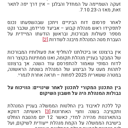
זעקה השמיימה על המחדל והבלגן – אין דרך יפה לתאר
זאת, מאז ה-7.10.23.
לאחר פרסום דוח הביניים ויתכן שבהשפעתו נכנס
לתפקידו ראש מנהלת קבוע – אביעד פרידמן, שכבר נקט
מספר פעולות מבורכות, ובראשן הודעתו המיידית על
העברת מטה המנהלת מיבנה לשדרות.
[2]
אין ברצוננו או ביכולתנו להחליף את פעולותיו המבורכות
של המבקר בעניין מנהלת תקומה, ואנו ממתינות בקוצר רוח
לדוח הסופי שאמור להתפרסם עוד השנה. אך ברצוננו
לתהות מעט על הביצוע של המנהלת בשנתה הראשונה,
במטרה ששארית 2025 לפחות – תראה אחרת לגמרי.
בין התכנון המקורי לתכנון לאחר שינויים: הוויכוח על
גבולות המנהלת היה על חשבון השיקום
קל ללכת לאיבוד בין החלטות הממשלה בעניין המנהלת
ותקציבה בשנה וחצי האחרונות.
[3]
ראשיתה דווקא
בהתארגנות מהירה למדי, כאשר 12 יום מהטבח הוחלט
בישיבת הממשלה על הקמת מנהלת ייעודית לשיקום, ועל