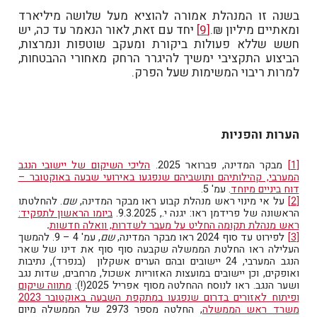
בשנה זו המנהלת אמורה להוציא מעל שלושה מיליארד
ומאתיים מיליון ₪.
[9]
יחד עם זאת, לאור הנאמר עד כה, יש
חשש שללא פעולות ביקורת ומעקב שוטפות ונמרצות,
הביצוע התקציבי ימשיך להיגרר הרחק מאחורי ההבטחות,
למרות ריבוי המשימות שעל הפרק.
הערות והפניות
[1]
מבקר המדינה, פברואר 2025.
הליכי השיקום של יישובי הנגב
המערבי, קהילותיהם ותושביהם שנפגעו באירועי שבעה באוקטובר –
דוח ביניים מיוחד
. עמ' 5.
[2]
על אי מינוי ראש מנהלת קבוע ראו מבקר המדינה,
שם
. להחלטתו
הראשונה של פרידמן ראו: יגנה י., 9.3.2025.
ביומו הראשון לתפקיד:
ראש מנהלת תקומה החליט על מעבר לשדרות, וואלה חדשות
.
[3]
לפירוט עד סוף 2024 ראו מבקר המדינה,
שם
, עמ' 4 – 9. להמשך
העלילה ראו החלטת הממשלה שקבעה סוף סוף את דינו של שאר
הנגב המערבי, 24 יישובים ובהם הערים אשקלון (בנפרד), נתיבות
ואופקים, וכן יישובים במועצות האזוריות אשכול, מרחבים, שדות נגב
ושער הנגב. ראו לנוסח ההחלטה מסוף אפריל 2025(!):
מתווה שיקום
ופיתוח לאזורים בדרום שנפגעו במתקפת השבעה באוקטובר 2023
משרד ראש הממשלה
, החלטה מספר 2973 של הממשלה מיום