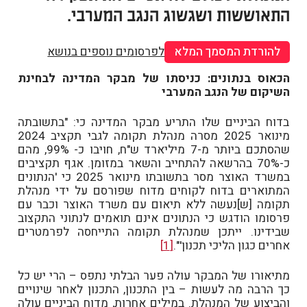
התאוששות ושגשוג הנגב המערבי.
להורדת המסמך המלא
לפרסומים נוספים בנושא
הכאוס בנתונים: כניסתו של מבקר המדינה לבחינת
השיקום של הנגב המערבי
בדוח הביניים שלו התריע מבקר המדינה כי: "בתשובתה
מינואר 2025 מסרה מנהלת תקומה לגבי תקציב 2024
שהסתכם ביותר מ-7 מיליארד ש"ח, חויבו כ- 99%, מהם
כ-70% בהרשאה להתחייב והשאר במזומן. אגף תקציבים
במשרד האוצר מסר בתשובתו מינואר 2025 כי 'הנתונים
המתוארים בדוח לקוחים מדוח שפורסם על ידי מנהלת
תקומה [ש]נעשה ללא תיאום עם משרד האוצר וכבר עם
פרסומו הודגש כי הנתונים אינם תואמים לנתוני התקצוב
שבידינו. ייתכן שמנהלת תקומה התייחסה לפרמטרים
אחרים כגון הליכי תכנון'".
[1]
מתיאורו של המבקר עולה פער הבלתי נתפס – הרי יש כל
כך הרבה מה לעשות – בין התכנון, התכנון לאחר שינויים
והביצוע של המנהלת. במילים אחרות, מדוח הביניים עולה