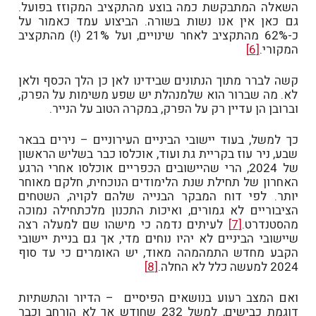
השאלה המתבקשת כמה בוצע מהתקציב המקוזז בפועל.
גם כאן אין אנו נשות בשורה. הביצוע עמד כאמור על
כ-62% מהתקציב לאחר שינויים, ועל 21% (!) מהתקציב
המקורי.
[6]
קשה לברר מתוך הנתונים שבידינו לאן כן הלך הכסף ולאן
לא. מה שברור הוא שלמנהלת יש שפע משימות על הפרק,
וברובן הן עדיין רק על הפרק, במקרה הטוב על הנייר.
כך למשל, בעוד יישובי הביניים העירוניים – נירים בבאר
שבע, ניר עוז בקריית גת ועוד, אוכלסו כבר בשליש הראשון
של 2024, הרי שהיישובים הכפריים אוכלסו אחרי הרגע
האחרון של תחילת שנת הלימודים הנוכחית, חלקם מאוחר
יותר. לפי דוח המבקר הבנייה שלהם לקויה, השטחים
הציבוריים לא גמורים, ואיכות התכנון מלכתחילה נמוכה
מהסטנדרט.
[7]
לעיתים נדמה כי מישהו שם למעלה רצה
שיישובי הביניים לא יהיו נוחים מדי, אך גם בניית יישובי
הקבע מחדש התמהמהה מאוד, יש האומרים כי עד סוף
2024 למעשה כלל לא החלה.
[8]
ואם המצב רעוע בנושאים הפיסיים – הדיור והתשתיות
דוגמת כבישים, למשל 232 שחודש אך לא הורחב וכבר