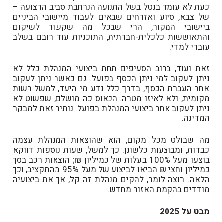
כעת לא עומד בנטל בשל התנועה הנרחבת סביב הרצועה –
של צבא, סיוע ואזרחים שבאים לעבוד מיישובי הביניים
ביישובי המקור, הרי שבכל מה שקשור לשיקום
והתאוששות כלכלית-חברתית, התוכניות עוד רובם בשלב
עוברי למדי.
זאת ועוד, ברוב הסעיפים תחת ביצועי המנהלת כלל לא
ניתן לעקוב למי ניתן הכסף בפועל. גם כאשר ניתן לעקוב
אחר העברת הכסף, בדרך כלל נדע מי היעד, למשל רשות
מקומית, ולא לאיזו מטרה. הכאוס כה מושלם, שפשוט לא
ניתן לעקוב אחר ביצועי המנהלת בפועל. נותיר זאת למבקר
המדינה.
מה שבולט מכל מקום, הוא שהוצאות המנהלת עצמה
כבדות, ומבוצעות כלשונן. כך למשל, שעות נוספות דווקא
בוצעו מעל 100% בעלות של כמיליון ₪; הוצאות רכב בסך
כמיליון וחצי ₪ הביאו לביצוע של מעל 95% מהתקציב, וכך
הלאה. רוצה לומר, להקים מנהלת זה קל, אך את ביצועיה
מודדים בהקמת האזור מחדש.
מבט על 2025