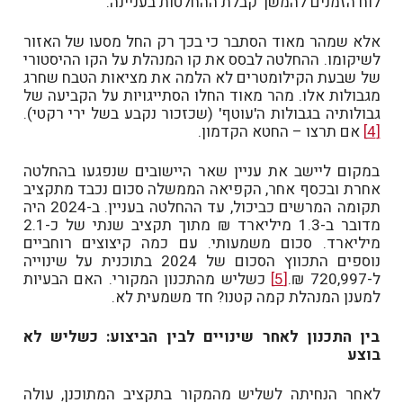
לוח הזמנים להמשך קבלת ההחלטות בעניינה.
אלא שמהר מאוד הסתבר כי בכך רק החל מסעו של האזור
לשיקומו. ההחלטה לבסס את קו המנהלת על הקו ההיסטורי
של שבעת הקילומטרים לא הלמה את מציאות הטבח שחרג
מגבולות אלו. מהר מאוד החלו הסתייגויות על הקביעה של
גבולותיה בגבולות ה'עוטף' (שכזכור נקבע בשל ירי רקטי).
[4]
אם תרצו – החטא הקדמון.
במקום ליישב את עניין שאר היישובים שנפגעו בהחלטה
אחרת ובכסף אחר, הקפיאה הממשלה סכום נכבד מתקציב
תקומה המרשים כביכול, עד ההחלטה בעניין. ב-2024 היה
מדובר ב-1.3 מיליארד ₪ מתוך תקציב שנתי של כ-2.1
מיליארד. סכום משמעותי. עם כמה קיצוצים רוחביים
נוספים התכווץ הסכום של 2024 בתוכנית על שינוייה
ל-720,997 ₪.
[5]
כשליש מהתכנון המקורי. האם הבעיות
למענן המנהלת קמה קטנו? חד משמעית לא.
בין התכנון לאחר שינויים לבין הביצוע: כשליש לא
בוצע
לאחר הנחיתה לשליש מהמקור בתקציב המתוכנן, עולה