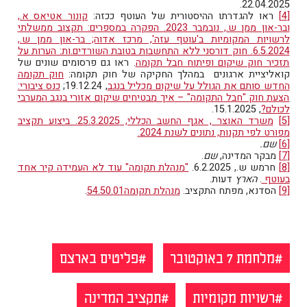
22.04.2025.
[4]
ראו להגדרתו ההיסטורית של העוטף ככזה:
קונור אטיאס א.,
ובר-און ממן ש., נובמבר 2023. הפקרה במספרים: תקצוב ממשלתי
לרשויות המקומיות ב'עוטף עזה', מרכז אדוה; בר-און ממן ש.,
6.5.2024. חוק דורסני ללא התחשבות בטובת השורדים.ות: הערות על
תזכיר חוק שיקום ופיתוח חבל תקומה
. ראו גם פרסומים שונים של
קואליציית ארגונים במהלך החקיקה של חוק תקומה:
חוק תקומה
החדש סותם את הגולל על שיקום מכליל בנגב
, 19.12.24;
כנס ציבורי:
הצעת חוק "חבל התקומה" – איך מבטיחים שיקום אזורי בנגב המערבי
לכולם?
, 15.1.2025.
[5]
משרד האוצר , אגף החשב הכללי, 25.3.2025. ביצוע תקציב
מפורט לפי תקנות, נתונים לשנת 2024.
[6]
שם.
[7]
מבקר המדינה,
שם
.
[8]
חרמש ש., 6.2.2025.
"מנהלת תקומה" עוד לא העמידה קיר אחד
בעוטף
.
הארץ
דעות.
[9]
הסדנא, מפתח התקציב.
מנהלת תקומה54.50.01
.
מלחמת 7 באוקטובר
פליטים בארצם
רשויות מקומיות
תקציב המדינה