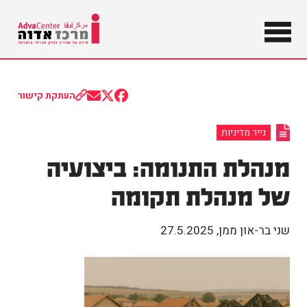
מידע על
שוויון וצדק
מרכז
חברתי
בישראל
אדוה
העתקת קישור
Share
Share
Share
on
on
on
Email
Facebook
X
נייר מדיניות
(Twitter)
מנהלת התנומה: ביצועיה
של מנהלת תקומה
שני בר-און ממן
,
27.5.2025