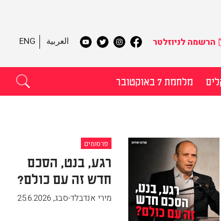
العربية
ENG
הרשמה לניוזלטר
לים
מלחמת 7 באוקטובר
תקדם
פרסומים
רגע, בנט, הסכם
חדש זה עם כולם?
מירי אנדבלד-סבג
,
25.6.2026