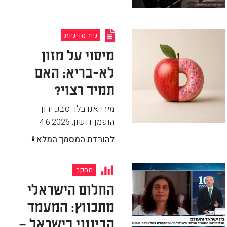
נייר מדיניות
מיסוי על מזון
לא-בריא: האם
תמיד רצוי?
מירי אנדבלד-סבג, ירון
הופמן-דישון
,
4.6.2026
להורדת המסמך המלא
מחקר
החלום הישראלי
מתכווץ: המעמד
הבינוני בישראל –