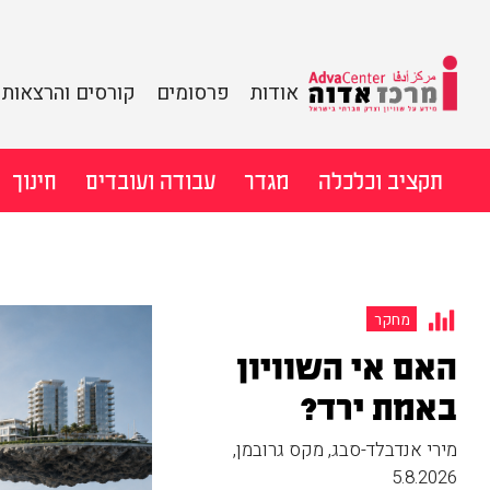
מידע על שוויון
אודות
פרסומים
קורסים והרצאות
וצדק חברתי
מרכז
בישראל
לדלג
תקציב וכלכלה
מגדר
עבודה ועובדים
חינוך
אדוה
לתוכן
חיפוש:
מחקר
האם אי השוויון
באמת ירד?
מירי אנדבלד-סבג, מקס גרובמן
,
5.8.2026