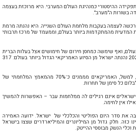
קידה ההיסטורי כמנהיגת העולם המערבי. היא מרוכזת בעצמה
דה בשורות ה"מערב".
שרכשה לעצמה בעקבות מלחמת העולם השנייה. היא נהנתה מרמת
ת המדעית מהמתקדמות ביותר בעולם, וממעמד של מרכז תרבותי
עולם, ואף שימשה כמחסן חירום של חימושים אצל בעלות הברית
שלה. בישראל, אולי, יותר מאשר בכולן. בין השנים 1951 ל-2024 נהנתה ישראל מן הסיוע האמריקאי הגדול ביותר בעולם: 317
, שהפכה ל"מרכבות גדעון", למשל, האמריקאים מממנים כ־70% מהמאמץ המלחמתי של
בלום כל סימן של תחרות.
ישראלים אינם רגילים לה ממלחמות עבר – האפשרות להמשיך
ילו אין לחימה.
בה את סדר היום הפוליטי והכלכלי של ישראל. ידועה האמירה
נו כזה. חלק גדול מן המיליונרים והמיליארדרים שצצו בישראל
וכלי הנשק מבוססי ההייטק.