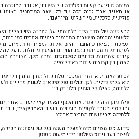
צמיחה זו פגעה קשות באג'נדה של השוויון, אג'נדה המוכרת כ
או תאגיד אחד גבוה מזה של כל שאר המתחרים באותו שד
פוליטית-כלכלית: מי השליט ומי "העם".
ההשפעה של סדר היום הלחימתי על החברה הישראלית היא 
הלאומי ומסיטה משאבים מתחומים חיוניים אחרים כמו חינוך, 
תפיסת המציאות. החברה הישראלית, המצויה תחת איום מתמי
לפתח תלות מסוימת במצב החירום הביטחוני. תלות זו עלולה 
קידום פתרונות מדיניים לסכסוכים. יתרה מכך, האווירה 
האמון בין קבוצות שונות באוכלוסייה.
הסיוע האמריקאי הזה, המכסה פלח גדול מתוך מימון הלחימה,
היא בלתי נדלית. לכן יכולים פוליטיקאים לשנות מדי יום ו
הלחימה, כאילו כל העניין תלוי רק בנו.
אילו ניתן היה להפנות את הכסף האמריקאי ליעדים אזרחיים, 
זהו כסף הזורם לקופות תעשיית הנשק האמריקאית, שכן 
ללחימה ולחימושים מתוצרת ארה"ב.
כידוע, אנו מצויים מזה למעלה משנה בגל של ניסיונות חקיק
לעצור בעד ניכוס השלטון בידי מיעוט קטנטן.