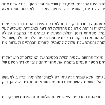
סדר היום החברתי: זאת, כיוון שכאשר ערך ההון שבידי אדם אחד
ה גם יחד, הסוגיה של שוויון היא כבר לא סטטיסטית אלא
עמוקה ורחבת היקף. היא לא רק מעצבת את סדר העדיפויות
בריאות ורווחה, אלא גם מחלחלת לתודעה הציבורית ומשפיעה על
ד, מפתחת חוסן ויכולת הסתגלות גבוהים, אך במקביל עלולה
להקהות את הביקורת הציבורית על מדיניות הלחימה ולהקשות על
המתוחה והמתמשכת עלולה להעמיק פערים חברתיים ולערער את
 מייצר תחושה שלפיה יכולת הספיגה של האוכלוסייה הישראלית
לעתים מספר פעמים ביממה את תחזיותיהם לגבי תאריך הסיום של
ניחא. אלא שמימון זה ניתן רק לצורכי הלחימה, וכידוע, למעשה
ישראל רשאית להשתמש בנתח משמעותי מהתקציב הזה אך ורק
ה, שתוצאתם המרכזית היא שחיתות שלטונית, ובהפגנות שמבקשות