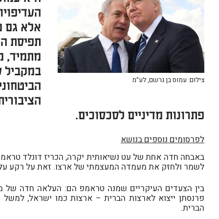
העדיפויו
אלא גם מ
תפיסת המ
מתמיד, מ
במקביל ע
צילום: עמוס בן גרשם, לע"מ
הביטחוני
הציבורית
פתרונות מדיניים לסכסוכים.
לפרסומים נוספים בנושא
באבחה חדה אחת של עט נשיאותית יקרה, הכריז דונלד טראמפ
לשמר ולחזק את מעמדה המעצמתי של ארצו. זאת על רקע עליי
בין הצעדים העיקריים שמנה טראמפ הם: העלאה חדה של מכ
פרנסתן ייצוא לארצות הברית – ארצות כמו ישראל, למשל 
הברית.