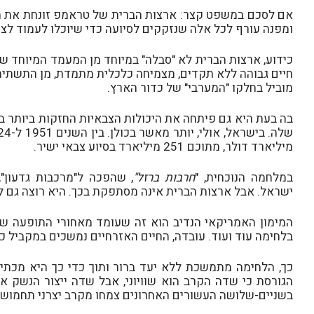
אם לסכם במשפט קצר: ארצות הברית של טראמפ זונחת את תפ
ומפנה עורף לכל אלה שנזקקים לסיועה כדי שיוכלו לעמוד לצ
כידוע, ארצות הברית לא "סבלה" במיוחד מן המעמד המיוחד 
חיים גבוהה ללא תקדים, מצמיחה כלכלית מתמדת, מן התשתי
מוביל בחלקו "המערבי" של כדור הארץ.
בה בעת היא גם פיתחה את היכולות הצבאיות החזקות ביותר ב
מיליארד דולר, מתוכם 251 מיליארד בסיוע צבאי ישיר.
במלחמה הנוכחית, "
חרבות ברזל"
ישראל. אבל ארצות הברית אינה מסתפקת בכך. היא רוצה גם ל
המימון האמריקאי הנדיב הוא זה שעומד מאחורי התופעה ש
בלחימה עוד ועוד. עובדה, החיים האזרחיים נמשכים במקביל כא
כך, הלחימה מתמשכת ללא יעד ברור ותוך כדי כך היא מכתי
הגורסת כי שדה הקרב הוא שוויוני, אבל שדה ייצור הנשק אי
בשניים-שלושה העשורים האחרונים צמחו מקרב יצרני תחמושת 