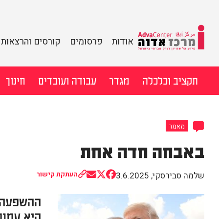
מידע על שוויון
אודות
פרסומים
קורסים והרצאות
וצדק חברתי
מרכז
בישראל
לדלג
תקציב וכלכלה
מגדר
עבודה ועובדים
חינוך
אדוה
לתוכן
חיפוש:
מאמר
באבחה חדה אחת
שלמה סבירסקי
,
3.6.2025
העתקת קישור
Share
Share
Share
on
on
on
Email
Facebook
X
ההשפעה ש
(Twitter)
היא עמוק