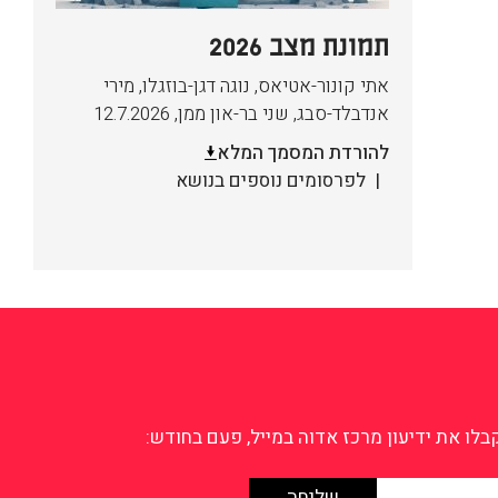
תמונת מצב 2026
אתי קונור-אטיאס, נוגה דגן-בוזגלו, מירי
אנדבלד-סבג, שני בר-און ממן
,
12.7.2026
להורדת המסמך המלא
לפרסומים נוספים בנושא
לו את ידיעון מרכז אדוה במייל, פעם בחודש: