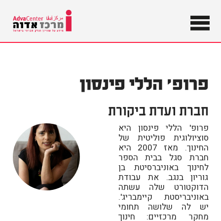
מידע על
שוויון וצדק
מרכז
חברתי
בישראל
אדוה
פרופ' הללי פינסון
חברת ועדת ביקורת
פרופ' הללי פינסון היא
סוציולוגית פוליטית של
החינוך. מאז 2007 היא
חברת סגל בבית הספר
לחינוך באוניברסיטת בן
גוריון בנגב. את עבודת
הדוקטורט שלה עשתה
באוניבריסטת קיימבריג'.
יש לה שלושה תחומי
מחקר מרכזיים: חינוך