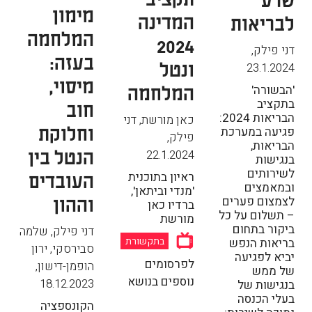
מימון
המדינה
לבריאות
המלחמה
2024
דני פילק
,
בעזה:
ונטל
23.1.2024
מיסוי,
המלחמה
'הבשורה'
חוב
בתקציב
הבריאות 2024:
כאן מורשת, דני
וחלוקת
פגיעה במערכת
פילק
,
הבריאות,
הנטל בין
22.1.2024
בנגישות
לשירותים
העובדים
ראיון בתוכנית
ובמאמצים
'מנדי וביתאן',
וההון
לצמצום פערים
ברדיו כאן
– תשלום על כל
מורשת
ביקור בתחום
דני פילק, שלמה
בריאות הנפש
בתקשורת
סבירסקי, ירון
יביא לפגיעה
לפרסומים
הופמן-דישון
,
של ממש
נוספים בנושא
18.12.2023
בנגישות של
בעלי הכנסה
הקונספציה