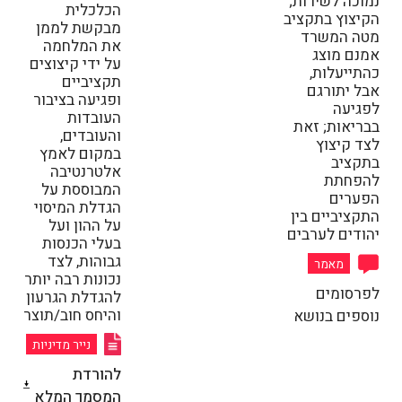
נמוכה לשירות;
הכלכלית
הקיצוץ בתקציב
מבקשת לממן
מטה המשרד
את המלחמה
אמנם מוצג
על ידי קיצוצים
כהתייעלות,
תקציביים
אבל יתורגם
ופגיעה בציבור
לפגיעה
העובדות
בבריאות; זאת
והעובדים,
לצד קיצוץ
במקום לאמץ
בתקציב
אלטרנטיבה
להפחתת
המבוססת על
הפערים
הגדלת המיסוי
התקציביים בין
על ההון ועל
יהודים לערבים
בעלי הכנסות
גבוהות, לצד
מאמר
נכונות רבה יותר
לפרסומים
להגדלת הגרעון
והיחס חוב/תוצר
נוספים בנושא
נייר מדיניות
להורדת
המסמך המלא