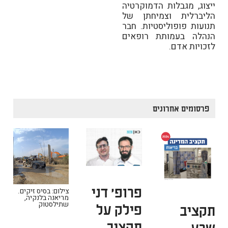
ייצוג, מגבלות הדמוקרטיה
הליברלית וצמיחתן של
תנועות פופוליסטיות. חבר
הנהלה בעמותת רופאים
לזכויות אדם.
פרסומים אחרונים
פרופ' דני
צילום: בסיס זיקים.
מריאנה בלנקיה,
פילק על
תקציב
שתילסטוק
תקציב
שרע