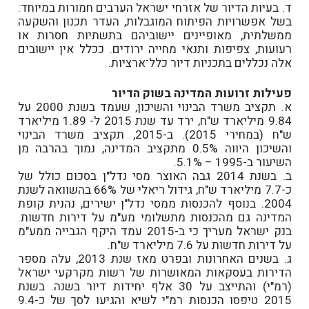
ד. בעיות הדיור של אזרחי ישראל הערבים חמורות במיוחד:
בשל אפשרויות הפיתוח המוגבלות, העדר תכנון והשקעה
ממשלתית, מאופיינים יישוביהם בתשתיות חסרות או
רעועות, צפיפות ותנאי מחייה ירודים. ככלל אין יישובים
אלה נכללים בתכניות דיור כלל־ארציות.
פעילות זרועות המדינה בשוק הדיור
א. תקציב משרד הבינוי והשיכון, שעמד בשנת 2000 על
9.84 מיליארד ש"ח, ירד עד שנת 2015 ל- 1.89 מיליארד
ש"ח (במחירי 2015). ב-2015, תקציב משרד הבינוי
והשיכון היווה 0.5% מתקציב המדינה, נמוך בהרבה מן
השיעור ב-1995 – 5.1%.
ב. בשנת 2014 גבה האוצר מסי נדל"ן בסכום כולל של
כ-7.7 מיליארד ש"ח, גידול ריאלי של 66% בהשוואה לשנת
2004. בנוסף להכנסות ממסי נדל"ן ישירים, נהנית קופת
המדינה גם מהכנסות מתשלומי מע"מ על דירות חדשות.
בנק ישראל מעריך כי ב-2015 עמד היקף הגבייה ממע"מ
על דירות חדשות על 7.6 מיליארד ש"ח.
ג. בשנים האחרונות ובפרט מאז שנת 2013, עלה מספר
הדירות בעסקאות המאושרות של רשות מקרקעי ישראל
(רמ"י) והתייצב על 30 אלף יחידות דיור בשנה. בשנת
2015 טיפסו הכנסות רמ"י לשיא והגיעו לסך של כ-9.4