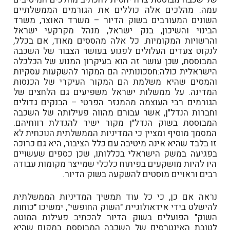
עמה. מהלכים אלה כוללים את הגורמים הממשלתיים
השונים המעורבים בשוק הדיור – משרד האוצר, משרד
הבינוי והשיכון, בנק ישראל, מנהל מקרקעי ישראל
והרשויות המקומיות. כל אלה מהססים מאוד, אם בכלל,
לנקוט צעדים העלולים לפגוע בעושר הצבור של השכבה
המבוססת, שכן עושר זה הוא בעיקרון המנוע של הכלכלה
הישראלית כולה:חסכונותיה הם המקור להשקעות עסקיות
והמסים שהיא משלמת הם המקור העיקרי של הכנסות
המדינה. על ממשלות ישראל משפיעים גם הלחצים של
הגורמים רבי העוצמה מהמגזר הפרטי – הבנקים גדולים
וחברות הנדל"ן, אשר עבורם מהווה פעילותה של השכבה
המבוססת בשוק הנדל"ן מקור ישיר להגדלת רווחיהם.
המסמך מוסיף ומציין כי המדיניות הממשלתית הנוכחית לא
זו בלבד שהיא אינה מיטיבה עם כלל הציבור, היא גם כרוכה
בפגיעה במשק הישראלי בכללותו, שכן כספים שעשויים
היו להיות מושקעים בפיתוח כלכלי שמייצר מקומות עבודה
רבים וראויים מוסטים להשקעה בשוק הדיור.
נראה אם כן, כי כל עוד תמשיך המדיניות הממשלתית
להישלט בידי אידאולוגיית "השוק החופשי", ימשיכו "כוחות
השוק" הפועלים בשוק הדיור להכתיב פעילות המוטה
לטובת האינטרסים של השכבה המבוססת במקום שהיא