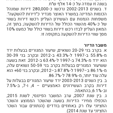
בשנה זו עמדה על כ-14 אלף ש"ח.
ד. בשנים 2002-2013 נרכשו כ-280,000 דירות שמנהל
הכנסות המדינה במשרד האוצר מגדיר כ"דירות להשקעה".
משפחות הנמנות עם העשירון העליון רכשו דירות בשווי
של כ-40% מהשווי הכולל של הדירות להשקעה; בתוך זה,
המאון העליון לבדו רכש דירות בשווי כולל של כמעט 10%
מסך שווי הדירות להשקעה בתקופה זו.
משבר הדיור
א. בקרב בני 20-29 נשואים, שיעור המגורים בבעלות ירד
מ-55.8% ב-1997 ל-43.3% ב-2012 ובקרב בני 30-39
הוא ירד מ-74.3% ב-1997 ל-63.4% ב-2012. זאת בשעה
ששיעור המגורים בבעלות בקרב בני 50-59 נשואים עלה,
מ-86.1% ב–1997 ל-87.8% ב–2012, ובקרב בני 60+ הוא
עלה עוד יותר, מ-78.9% ל-86.7%.
ב. בין השנים 2003-2013 ירד שיעור המגורים בבעלות על
דירות בקרב העשירונים האמצעיים – 4, ו-7, ב-7.5%
וב-6.1%, בהתאמה.
ג. בין שנת 2007, ערב המשבר הפיננסי, לשנת 2015,
הוכפלו מחירי הדירות בשעה שהשכר הממוצע והשכר
החציוני עלו רק באחוזים בודדים (הנתונים עבור השכר
החציוני עד שנת 2014).