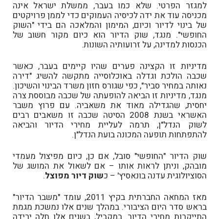
למגזר הפרטי. שלא כמו בעבר, ממשלת ישראל אינה
מכניסה עוד את ידה לכיסיה העמוקים כדי לממן פרויקטים
של בינוי לדיור וכיום, המימון והמלאכה הם בידי "השוק
החופשי". מנגד, שוק הדיור הוא כיום מקור חשוב של
הכנסות למדינה, על זרועותיה השונות.
מדיניות זו הקצינה פערים שהיו קיימים בעבר, כאשר
שכבה הולכת וגדלה באוכלוסייה מתקשה להשיג "דירה
נאותה במחיר סביר", כפי שגורס חזון משרד הבינוי והשיכון.
מנגד, מדיניות זו הביאה להופעתה של שכבה מבוססת צרה
יחסית, שהגדילה מאוד את משאביה. עם פרוץ משבר
האשראי בשנת 2008 הסיטה שכבה זו משאבים רבים
לשוק הנדל"ן, תרמה לעליית מחירי הדיור והביאה
להתפתחות תופעה המכונה בועת הנדל"ן.
שוק הדיור "החופשי" סובל, אם כן, כיום מפיצול מעמדי
מובהק, וניתן לראות אותו – אם לשאול את המושג של
הסוציולוגית עדנה בונאסיץ' – כ
שוק דיור מפוצל
.
מאז המחאה החברתית בקיץ 2011, עומד "משבר הדיור"
בראש סדר היום הציבורי. במהלך שנים אלו נמשכת מגמת
התייקרות מחירי הדיור. במקביל, בשנים אלו חלה ירידה