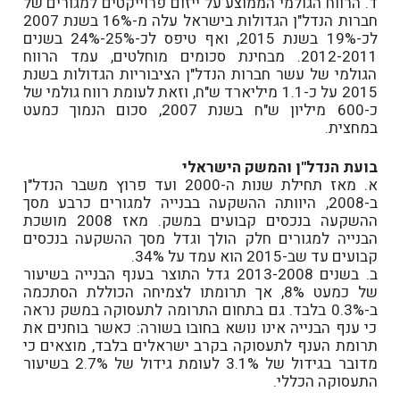
ד. הרווח הגולמי הממוצע על ייזום פרוייקטים למגורים של
חברות הנדל"ן הגדולות בישראל עלה מ-16% בשנת 2007
לכ-19% בשנת 2015, ואף טיפס לכ-25%-24% בשנים
2012-2011. מבחינת סכומים מוחלטים, עמד הרווח
הגולמי של עשר חברות הנדל"ן הציבוריות הגדולות בשנת
2015 על כ-1.1 מיליארד ש"ח, וזאת לעומת רווח גולמי של
כ-600 מיליון ש"ח בשנת 2007, סכום הנמוך כמעט
במחצית.
בועת הנדל"ן והמשק הישראלי
א. מאז תחילת שנות ה-2000 ועד פרוץ משבר הנדל"ן
ב-2008, היוותה ההשקעה בבנייה למגורים כרבע מסך
ההשקעה בנכסים קבועים במשק. מאז 2008 מושכת
הבנייה למגורים חלק הולך וגדל מסך ההשקעה בנכסים
קבועים עד שב-2015 הוא עמד על 34%.
ב. בשנים 2013-2008 גדל התוצר בענף הבנייה בשיעור
של כמעט 8%, אך תרומתו לצמיחה הכוללת הסתכמה
ב-0.3% בלבד. גם בתחום התרומה לתעסוקה במשק נראה
כי ענף הבנייה אינו נושא בחובו בשורה: כאשר בוחנים את
תרומת הענף לתעסוקה בקרב ישראלים בלבד, מוצאים כי
מדובר בגידול של 3.1% לעומת גידול של 2.7% בשיעור
התעסוקה הכללי.