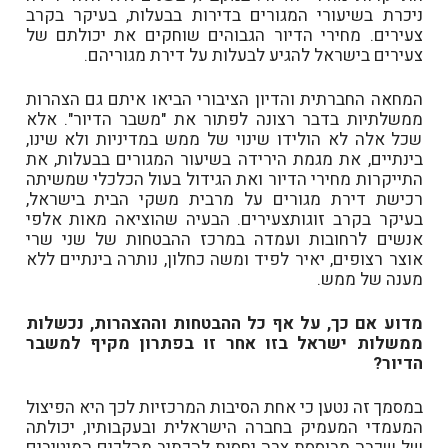
ניכרת בשיעורי המגורים בדירות בבעלות, בעיקר בקרב
צעירים. מחירי הדיור הגבוהים שוחקים את יכולתם של
צעירים בישראל להגיע לבעלות על דירת מגוריהם.
המחאה החברתית והדיון הציבורי הביאו איתם גם הצהרות
ממשלתיות בדבר רצונה לפתור את "משבר הדיור". אלא
שכל אלה לא הולידו שינוי של ממש במדיניות ולא שינו,
בינתיים, את מגמת הירידה בשיעור המגורים בבעלות, את
התייקרות מחירי הדיור ואת הגידול בעול הכלכלי שמשיתה
רכישת דירת מגורים על מרבית משקי הבית בישראל,
בעיקר בקרב זוגותצעירים. הבעיה שהוציאה מאות אלפי
אנשים לרחובות ועמדה במרכז ההבטחות של שני שרי
אוצר רצופים, יאיר לפיד ומשה כחלון, נותרה בינתיים ללא
מענה של ממש.
מדוע אם כך, על אף כל ההבטחות וההצהרות, נכשלות
ממשלות ישראל בזו אחר זו בפתרון מקיף למשבר
הדיור?
במסמך זה נטען כי אחת הסיבות המרכזיות לכך היא הפיצול
המעמדי המעמיק בחברה הישראלית ובעקבותיו, יכולתה
של שכבה מבוססת צרה יחסית להכתיב מהלכים המיטיבים