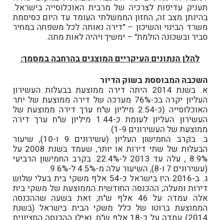
תעניק עדיפות לצרכיה של מרבית האוכלוסייה בישראל.
בהינתן מצב זה, החזון הממשלתי העומד עד היום כסיסמת
משרד הבינוי והשיכון – "דירה נאותה לכל משפחה במחיר
סביר ובשכונה הולמת" – ימשיך ויהיה לאות מתה.
להלן הנתונים העיקריים המוצגים בהרחבה במסמך:
השכבה המבוססת בשוק הדיור
א. בשנת 2014 היתה דירה ממוצעת בבעלות העשירון
העליון יקרה בכ-76% מערכה של דירה ממוצעת של יתר
האוכלוסייה (כ-2.54 מיליון ש"ח ערך דירה ממוצעת של
העשירון העליון לעומת כ-1.44 מיליון ש"ח ערך דירה
ממוצעת של העשירונים 1-9).
ב. בקרב החמישון העליון (עשירונים 9 ו-10), שיעור
הבעלות של שתי דירות או יותר, שעמד בשנת 2008 על
8.9% , עלה עד 2013 ל-22.4%. בקרב החמישון הרביעי
(עשירונים 7 ו-8), השיעור עלה מ-4.5% ל-9.6%.
ג. ב-2016 היו בישראל כ-54 אלף משקי בית בעלי שלוש
דירות ומעלה; ההכנסה החודשית הממוצעת של משקי בית
אלה עמדה על 46 אלף ש"ח; זאת בשעה שההכנסה
הממוצעת ברוטו של כלל משקי הבית בישראל (בשנת
2014) עמדה על כ-18 אלף ש"ח, ואילו ההכנסה החציונית