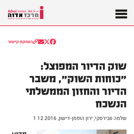
מידע על
שוויון וצדק
מרכז
חברתי
בישראל
אדוה
העתקת קישור
Share
Share
Share
on
on
on
Email
Facebook
X
(Twitter)
שוק הדיור המפוצל:
"כוחות השוק", משבר
הדיור והחזון הממשלתי
הנשכח
שלמה סבירסקי, ירון הופמן-דישון
,
1.12.2016
מדוע