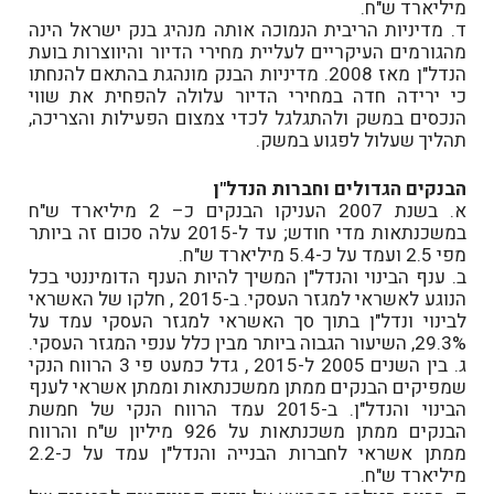
מיליארד ש"ח.
ד. מדיניות הריבית הנמוכה אותה מנהיג בנק ישראל הינה
מהגורמים העיקריים לעליית מחירי הדיור והיווצרות בועת
הנדל"ן מאז 2008. מדיניות הבנק מונהגת בהתאם להנחתו
כי ירידה חדה במחירי הדיור עלולה להפחית את שווי
הנכסים במשק ולהתגלגל לכדי צמצום הפעילות והצריכה,
תהליך שעלול לפגוע במשק.
הבנקים הגדולים וחברות הנדל"ן
א. בשנת 2007 העניקו הבנקים כ– 2 מיליארד ש"ח
במשכנתאות מדי חודש; עד ל-2015 עלה סכום זה ביותר
מפי 2.5 ועמד על כ-5.4 מיליארד ש"ח.
ב. ענף הבינוי והנדל"ן המשיך להיות הענף הדומיננטי בכל
הנוגע לאשראי למגזר העסקי. ב-2015 , חלקו של האשראי
לבינוי ונדל"ן בתוך סך האשראי למגזר העסקי עמד על
29.3%, השיעור הגבוה ביותר מבין כלל ענפי המגזר העסקי.
ג. בין השנים 2005 ל-2015 , גדל כמעט פי 3 הרווח הנקי
שמפיקים הבנקים ממתן ממשכנתאות וממתן אשראי לענף
הבינוי והנדל"ן. ב-2015 עמד הרווח הנקי של חמשת
הבנקים ממתן משכנתאות על 926 מיליון ש"ח והרווח
ממתן אשראי לחברות הבנייה והנדל"ן עמד על כ-2.2
מיליארד ש"ח.