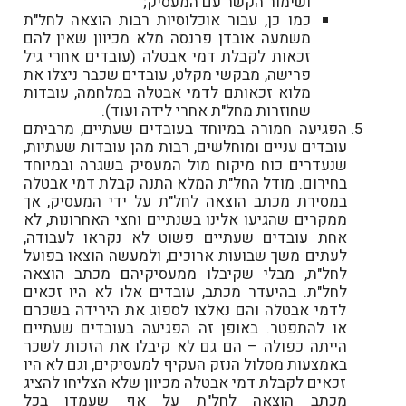
ושימור הקשר עם המעסיק;
כמו כן, עבור אוכלוסיות רבות הוצאה לחל"ת
משמעה אובדן פרנסה מלא מכיוון שאין להם
זכאות לקבלת דמי אבטלה (עובדים אחרי גיל
פרישה, מבקשי מקלט, עובדים שכבר ניצלו את
מלוא זכאותם לדמי אבטלה במלחמה, עובדות
שחוזרות מחל"ת אחרי לידה ועוד).
הפגיעה חמורה במיוחד בעובדים שעתיים, מרביתם
עובדים עניים ומוחלשים, רבות מהן עובדות שעתיות,
שנעדרים כוח מיקוח מול המעסיק בשגרה ובמיוחד
בחירום. מודל החל"ת המלא התנה קבלת דמי אבטלה
במסירת מכתב הוצאה לחל"ת על ידי המעסיק, אך
ממקרים שהגיעו אלינו בשנתיים וחצי האחרונות, לא
אחת עובדים שעתיים פשוט לא נקראו לעבודה,
לעתים משך שבועות ארוכים, ולמעשה הוצאו בפועל
לחל"ת, מבלי שקיבלו ממעסיקיהם מכתב הוצאה
לחל"ת. בהיעדר מכתב, עובדים אלו לא היו זכאים
לדמי אבטלה והם נאלצו לספוג את הירידה בשכרם
או להתפטר. באופן זה הפגיעה בעובדים שעתיים
הייתה כפולה – הם גם לא קיבלו את הזכות לשכר
באמצעות מסלול הנזק העקיף למעסיקים, וגם לא היו
זכאים לקבלת דמי אבטלה מכיוון שלא הצליחו להציג
מכתב הוצאה לחל"ת על אף שעמדו בכל