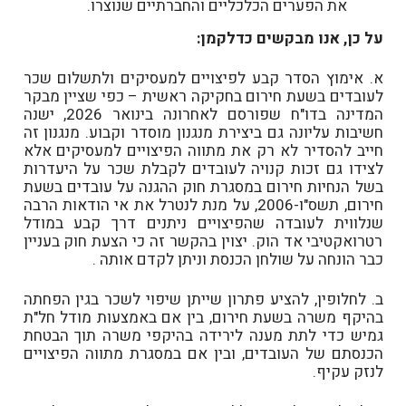
את הפערים הכלכליים והחברתיים שנוצרו.
על כן, אנו מבקשים כדלקמן:
א. אימוץ הסדר קבע לפיצויים למעסיקים ולתשלום שכר
לעובדים בשעת חירום בחקיקה ראשית – כפי שציין מבקר
המדינה בדו"ח שפורסם לאחרונה בינואר 2026, ישנה
חשיבות עליונה גם ביצירת מנגנון מוסדר וקבוע. מנגנון זה
חייב להסדיר לא רק את מתווה הפיצויים למעסיקים אלא
לצידו גם זכות קנויה לעובדים לקבלת שכר על היעדרות
בשל הנחיות חירום במסגרת חוק ההגנה על עובדים בשעת
חירום, תשס"ו-2006, על מנת לנטרל את אי הודאות הרבה
שנלווית לעובדה שהפיצויים ניתנים דרך קבע במודל
רטרואקטיבי אד הוק. יצוין בהקשר זה כי הצעת חוק בעניין
כבר הונחה על שולחן הכנסת וניתן לקדם אותה .
ב. לחלופין, להציע פתרון שייתן שיפוי לשכר בגין הפחתה
בהיקף משרה בשעת חירום, בין אם באמצעות מודל חל"ת
גמיש כדי לתת מענה לירידה בהיקפי משרה תוך הבטחת
הכנסתם של העובדים, ובין אם במסגרת מתווה הפיצויים
לנזק עקיף.