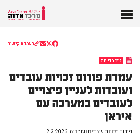
מידע על
שוויון וצדק
מרכז
חברתי
בישראל
אדוה
העתקת קישור
Share
Share
Share
on
on
on
Email
Facebook
X
נייר מדיניות
(Twitter)
עמדת פורום זכויות עובדים
ועובדות לעניין פיצויים
לעובדים במערכה עם
איראן
פורום זכויות עובדים ועובדות
,
2.3.2026