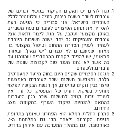
נכון להיום יש וואקום חקיקתי בנושא זכותם של
עובדים לשכר בשעת חירום, סוגיה שרלוונטית לכלל
העובדים בישראל. אנו סבורים כי הגיעה העת
להסדיר את תחום הפיצויים לעובדים בעת משברים
באופן מקצועי ועקבי, על מנת ליצור ודאות אצל
עובדים ומעסיקים גם יחד. ישנה חשיבות מיוחדת
לעתיד לעניין הסדרת התחום וטיפול מקצועי בו.
מאחר שמשברים לא נוצרים "יש מאין", ובאורח
פתאומי, יש להפיק לקחים מההסדרים שהונהגו עד
כה אשר לא נתנו מענה טוב לקבוצות שונות של
עובדים, ולשפרם.
מנגנון הפיצויים שקיים היום בחוק מיועד למעסיקים
בלבד, ומאפשר תשלום שכר לעובדים באמצעות
פיצוי בגין נזקים עקיפים, אך הגשת הבקשה לפיצוי
מותנית בשיקול דעתו של המעסיק, כל עוד אין
לעובד זכות קנויה לתשלום שכר בגין היעדרות
בהתאם להנחיות פיקוד העורף בתקופת מצב
החירום.
פתרון החל"ת המלא הוא הפתרון שאומץ בתקופת
מגיפת הקורונה ולאחר מכן גם במלחמת ה-7
באוקטובר, וגם במהלך המערכה עם איראן בחודש