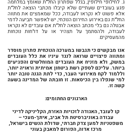
ג. לחילופי חילופין, בגלל שפתרון החל"ת שאומץ במלחמה
פגע בעובדים שעתיים שלא קיבלו מכתבי הוצאה לחל"ת
אלא פשוט לא נקראו לעבודה, ככל שמאמצים את מתווה
החל"ת גם באירוע החירום הנוכחי, יש לאפשר תביעה לדמי
אבטלה גם בלי מכתב הוצאה לחל"ת אם עובדים לא נקראו
לעבודה, ולהסתמך על תצהיר או על דו"חות נוכחות
מהמעסיקים.
אנו מבקשים כי תגבשו במערכה הנוכחית פתרון מוסדר
ומתווה פיצויים שרואה לנגד עיניו את כלל העובדים
במשק, ולא מזניח את העובדים המוחלשים והפגיעים
ביותר. עליכם לספק רשת ביטחון אמיתית וראויה יותר,
וללמוד לקח מאירועי העבר, כדי לתת הגנה טובה יותר
למי שנפלו בין הכיסאות. זו חובתה של המדינה בשעה
קשה זו.
הארגונים החתומים:
קו לעובד, האגודה לזכויות האזרח, הקליניקה לדיני
עבודה באוניברסיטת תל אביב, איתך-מעכי –
משפטניות למען צדק חברתי, שדולת הנשים בישראל,
מרכז אדוה, הפורום למאבק בעוני