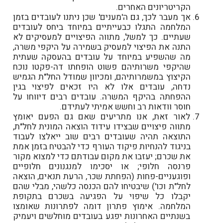
הקריטריונים האחרים.
אך מעבר לכך, גם ה'מענים' שכן ניתנו לעובדים בזמן
המלחמה התגלו כבעייתיים במיוחד ביחס לעובדים
שעתיים. כך למשל, מתווה הפיצויים למעסיקים לא
התנה את הפיצוי למעסיק בשמירה על היקפי משרה,
מה שהשפיע במיוחד על עובדים בהעסקה שעתית
שהיקפי משרותיהם פשוט הופחתו דה-פקטו נוכח
הקיצוץ במשמרותיהם, ומכיוון שמודל החל"ת הגמיש
נדחה, עובדים אלו לא היו זכאים לפיצוי בגין
ההפחתה בהיקף המשרה. עובדים רבים דיווחו על
חוסר וודאות רב וחשש אמיתי לעתידם.
לאור זאת, אנו מתריעים שאם גם הפעם יאומץ
מתווה פיצויים שבצידו עידוד הוצאה המונית לחל"ת,
התוצאה תהיה שעובדים רבים שוב ייאלצו לעבוד
בניגוד להנחיות פיקוד העורף כדי להבטיח בזמן אמת
את שכרם; יעזבו את מקום עבודתם כדי למצוא מקור
פרנסה חלופי; או יסכימו למנגנונים חלופיים
ופוגעניים-פחות (הפחתת שכר, הרעת תנאים, הוצאה
לחל"ת וכו') שיבטיחו להם הכנסה כלשהי, מבלי שהם
יקבלו כל שיפוי על הפגיעה בשכרם בתקופת
המלחמה. אימוץ פתרון דומה לפתרונות שאומצו
בשנתיים האחרונות יפגע בעובדים מוחלשים ויעמיק