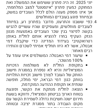
יוני 2025. זה היה פתרון ששימש את הממשלה ואת
המחוקק כמעין פתרון "אינסטנט" למצב המלחמתי,
אך אינו מספק מענה הולם לכלל העובדים במשק,
ובמיוחד פוגע בעובדים המוחלשים.
כפי ששבנו והתרענו, מדובר בפתרון רע, במיוחד
לעובדים מוחלשים, ומעסיקים שהיו עשויים להגיש
בקשה לפיצוי בגין שכר העובדים באמצעות מגנון
הנזק העקיף בחרו להוציא אותם לחל"ת באופן
רטרואקטיבי בעידוד המדינה כדי שיקבלו דמי
אבטלה, אשר לא היוו תחליף אמיתי לשכרם והותירו
רבים מאחור:
שיעור דמי האבטלה המשולמים אינו עומד על
100% מהשכר;
בתקופת החל"ת לא משולמות הזכויות
הסוציאליות והיא לא נספרת במסגרת חישוב
הוותק של העובד לצורך חישוב זכויות התלויות
בוותק כגון: דמי הבראה, ימי מחלה, חופשה
שנתית או תקופת ההודעה המוקדמת;
הוצאה לחל"ת מנתקת את הקשר, ופוגעת
בטווח הארוך בביטחון הסוציאלי, ודווקא בשעת
חירום ישנה חשיבות גדולה לשמירת הקשר עם
מקום העבודה בתור מסגרת יציבה ובטוחה