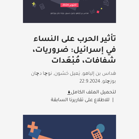
تأثير الحرب على النساء
في إسرائيل: ضروريات،
شفافات، مُبْعَدات
هَداس بن إلياهو, يَعيل حَسُون, نوچا دچان
بوزچلو
,
22.9.2024
لتحميل الملف الكامل
للاطلاع على تقاريرنا السابقة