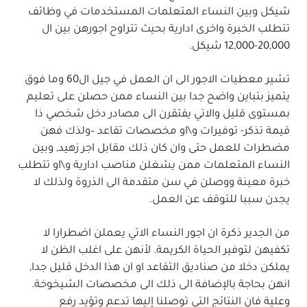
شيكل
وبين النساء المتعلمات المستخدمات في وظائف
تتطلب الخبرة واخرى ادارية بحيث تتراوح اجورهن بين ال
20,000-12,000
شيكل
.
تشير معطيات الاجور الى ان العمل
في
جيل ال60 وما فوق
يتميز بتباين واضح جدا بين
النساء
ممن حصلن على تعليم
بمستوى قليل والاتي يفتقرن الى مصادر دخل شخصي ذا
قيمة تذكر- توفيرات و\او مخصصات تقاعد
–
ولذك فهن
مضطرات للعمل حتى وان كان ذلك مقابل اجر زهيد, وبين
النساء المتعلمات ممن يشغلن مناصب ادارية و\او تتطلب
خبرة معينة ووصلن في سن متقدمة الى الذروة ولذلك لا
يجدن سببا للتوقف عن العمل
.
من الجدير ذكرة ان اجور النساء الاتي يعملن اضطرارا لا
تكفيهن لتوفير الحياة الكريمة. لأنهن على اغلب الظن لا
يملكن دخلا من صناديق التقاعد او ان هذا الدخل قليل جدا
,
انهن بحاجة بالإضافة الى ذلك الى مخصصات الشيخوخة
.
وعلية فان النتائج التي توصلنا إليها
تدعم
وتؤيد رفع