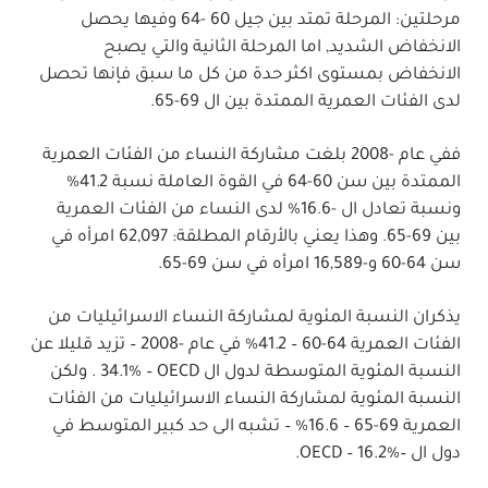
مرحلتين
:
المرحلة تمتد بين جيل 60 -64 وفيها يحصل
الانخفاض الشديد, اما المرحلة الثانية والتي يصبح
الانخفاض بمستوى اكثر حدة من كل ما سبق فإنها تحصل
لدى الفئات العمرية الممتدة بين ال
69-65.
ففي عام
-2008
بلغت مشاركة النساء
من الفئات العمرية
الممتدة بين سن 60-64
في القوة العاملة نسبة
41.2%
ونسبة تعادل ال
-16.6%
لدى النساء من الفئات العمرية
بين
69-65.
وهذا يعني بالأرقام المطلقة
: 62,097
امرأه في
سن
64-60
و
-16,589
امرأه في سن
69-65.
يذكران النسبة المئوية لمشاركة النساء الاسرائيليات من
الفئات العمرية
64-60 – 41.2%
في عام
-2008 –
تزيد قليلا عن
النسبة المئوية المتوسطة لدول ال
OECD
–
. 34.1%
ولكن
النسبة المئوية لمشاركة النساء الاسرائيليات من الفئات
العمرية
69-65 – 16.6% –
تشبه الى حد كبير المتوسط في
دول ال
–
OECD – 16.2%
.