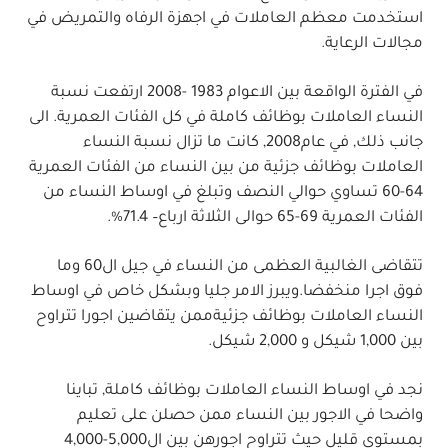
استخدمت معظم العاملات في اجهزة الرفاه والتمريض في
مجالات الرعاية.
في الفترة الواقعة بين الاعوام
1983 -2008
ارتفعت نسبة
النساء العاملات بوظائف كاملة
في
كل الفئات العمرية
.
الى
جانب ذلك, في عام
2008,
كانت ما تزال
نسبة النساء
العاملات بوظائف جزئية من بين النساء من الفئات العمرية
64-60
تساوي حوالي النصف
وتبلغ
في اوساط النساء من
الفئات العمرية
69-65
حوالى الثلاثة ارباع
– 71.4%.
تتقاضى الغالبية العظمى من النساء في جيل ال60 وما
فوق اجرا منخفضا
.
ويبرز الامر جليا وبشكل خاص في
اوساط
النساء العاملات بوظائف جزئية
ممن يتقاضين اجورا تتراوح
بين
1,000
شيكل و
2,000
شيكل
.
نجد في اوساط
النساء العاملات بوظائف كاملة, تباينا
واضحا في الاجور بين النساء ممن حصلن على تعليم
بمستوى قليل حيث تتراوح اجورهن بين ال
5,000-4,000