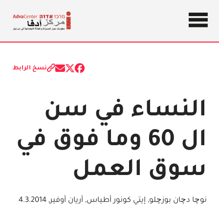
معلومات
حول
مركز
المساواة
والعدالة
نسخ الرابط
أدفا
Share
Share
Share
الاجتماعية
on
on
on
X
Facebook
Email
في إسرائيل
(Twitter)
النساء في سن
ال 60 وما فوق في
سوق العمل
نوچا دچان بوزچلو, إيتي كونور أطياس, أريان أوفير
,
4.3.2014