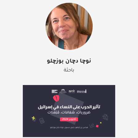
نوچا دچان بوزچلو
باحثة