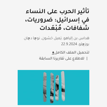
تأثير الحرب على النساء
في إسرائيل: ضروريات،
شفافات، مُبْعَدات
هَداس بن إلياهو, يَعيل حَسُون, نوچا دچان
بوزچلو
,
22.9.2024
لتحميل الملف الكامل
للاطلاع على تقاريرنا السابقة