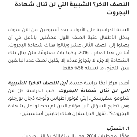
النصف الآخر؟ الشبيبة التي لن تنال شهادة
البجروت
السنة الدراسية على الأبواب. بعد أسبوعين من الآن سوف
يدخل الأطفال عتبة الصف الأول محمَّلين بالأمل في أن
يصلوا إلى الصف الثاني عشر وينالوا هناك شهادة البجروت.
أما في هذا العام – 2016، وكما بات معلومًا، فلن ينال تلك
الشهادة إلا جزء لا يتجاوز عددُه إلا بقليل نصفَ عدد البالغين
سِن التخرّج، ما نسبته 56% فقط.
أصدر مركز أدڤا دراسة جديدة،
أين النصف الآخر؟ الشبيبة
التي لن تنال شهادة البجروت
. كتب الدراسة كلّ من
شلومو سڤيرسكي، إيتي قونور أطياس ونُوچَه دَچان بوزچلو،
وهي تطرح السؤال “أين هؤلاء الذين لم يحصلوا على شهادة
البجروت؟”. تقول الدراسة إن هناك إجابتَين أساسيتين:
1. التسرّب
وفقًا لمعطيات 2014، وهي السنة الأخيرة التي صدرت