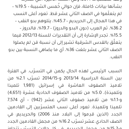
بشأنها بيانات كاملة، فإن حوالي خُمس الشبيبة – 19.5% –
لم يتعلّموا في الصف الثاني عشر قط. تعود أعلى النسب
في هذا المجال إلى الحريديم – 45.7%، يتلوهم بدو النقب –
36.2%، ثم العرب (دون البدو والدروز) – 19.7%، فالدروز –
15.5%. تجدر الإشارة إلى أن التقديرات للسنة 2012/13 فيما
يتعلَّق بالقدس الشرقية تشير إلى أن نسبة مَن لم يصلوا
الصف الثاني عشر بلغت 36%، أي ما يضاهي النسبة بين بدو
النقب.
السبب الرئيسي لهذه الحال يكمن في التسرّب. في الفترة
بين السنة الدراسية 2013/14 و-2014/15 تسرّب 2.1% من
تلاميذ الصفوف العاشرة في إسرائيل (1,981 تلميذا
وتلميذة)، 5.0% من تلاميذ الصفوف الحادية عشرة (4,651)
و-1.1% من تلاميذ صفوف الثاني عشر (942) – أي 7,574
تلميذا وتلميذة. تعود أعلى نسب المتسرّبين إلى القادمين
الجدد (الذين قدِموا إلى البلاد منذ 2006) والحريديم: في
الصف الحادي عشر تسرّب 16.2% من مجمل القادمين الجدد