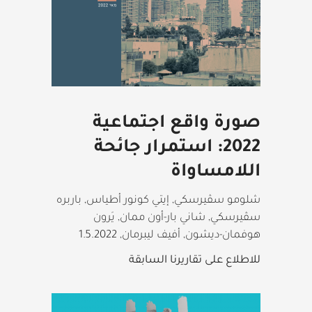
صورة واقع اجتماعية
2022: استمرار جائحة
اللامساواة
شلومو سڤيرسكي, إيتي كونور أطياس, باربره
سڤيرسكي, شاني بار-أون ممان, يَرون
هوفمان-ديشون, أفيف ليبرمان
,
1.5.2022
للاطلاع على تقاريرنا السابقة