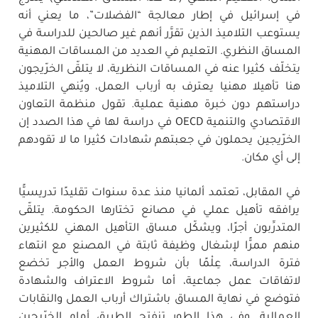
في إسرائيل في إطار معالجة “الفضلات”، ما يعني أنه
يستوعب التلاميذ الذين تقرَّر أنهم غير صالحين للدراسة في
المساق النظري. التعليم في العديد من المساقات المهنية
يتخلّف كثيرا عنه في المساقات النظرية، لا يتلقّى الخرّيجون
هنا تأهيلا مهنيا يعترف به أرباب العمل، ويُنهي التلاميذ
دراستهم دون خبرة مهنية عملية. تقول منظمة التعاون
الاقتصادي والتنمية OECD في دراسة لها في هذا الصدد إن
الخرّيجين يحملون في جعبتهم شهادات كثيرا ما لا تقودهم
إلى أي مكان.
في المقابل، تعتمد ألمانيا منذ عدة سنوات تقليدًا تدريسيًّا
يرافقه تأهيل عملي في مصانع تختارها الحكومة. يتلقّى
المتدرِّبون أجرًا، ويشكّل مساق التأهيل المهني للكثيرين
منهم ممرًّا لإشغال وظيفة ثابتة في المصنع مع انتهاء
فترة الدراسة، عِلْمًا بأن شروط العمل والأجر تخضع
لاتفاقات عمل جماعية، أما شروط الاعتراف والشهادة
فتوضع في نهاية المساق باشتراك أرباب العمل والنقابات
العمالية. وفي هذا الطور تنفتح الطريق أمام الخرّيجين