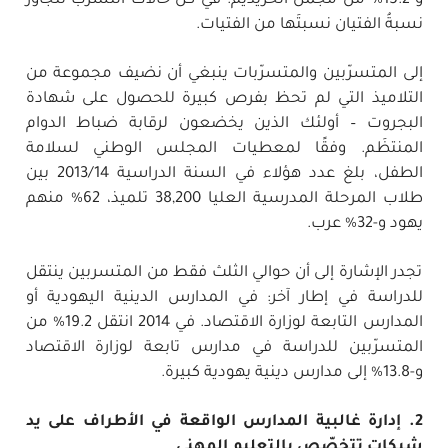
و-15.2% من مجمل الحريديم. في كل حالات التسرّب تتجاوز
نسبةُ الفتيان نسبتَها من الفتيات.
إلى المتسرّبين والمتسرّبات ينبغي أن نضيف مجموعة من
التلاميذ التي لم تحظ بفرص كبيرة للحصول على شهادة
البجروت – أولئك الذين يخضعون لرقابة ضباط الدوام
المنتظَم. وفقًا لمعطيات المجلس الوطني لسلامة
الطفل، بلغ عدد هؤلاء في السنة الدراسية 2013/14 بين
طلاب المرحلة المدرسية العليا 38,200 تلميذ، 62% منهم
يهود و-32% عرب.
تجدر الإشارة إلى أن حوالي الثلث فقط من المتسربين ينتقل
للدراسة في إطار آخر: في المدارس الدينية اليهودية أو
المدارس التابعة لوزارة الاقتصاد. في 2014 انتقل 19.2% من
المتسرّبين للدراسة في مدارس تابعة لوزارة الاقتصاد
و-13.8% إلى مدارس دينية يهودية كبيرة.
2. إدارة غالبية المدارس الواقعة في الأطراف على يد
شبكات تتخصّص بالتعليم المهني