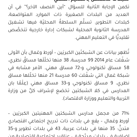
تكمن الإجابة الثانية للسؤال “أين النصف الآخر؟” في أن
العديد من البلدات الصغيرة ذات الموارد المتواضعة،
كبلدات التطوير، تسلِّم السلطةُ المحليّة فيها تشغيلَ
المدرسة الثانوية المحلية لشبكات إدارة خارجية تتخصَّص
تقليديًّا في التعليم المهني.
تُظهِر بيانات عن الشبكتَين الكبريَين – أورط وعَمال بأن الأولى
شغّلت عام 2014 99 مدرسة، 38 منها تخلّلَها مساقٌ نظري،
58 مساق تكنولوجي و-72 مساق مهني. الأمر مشابه في
شبكة عَمال التي شغّلت 60 مدرسة 21 منها تخلّلها مساق
نظري، 9 مساق تكنولوجي و-33 مساق مهني (عِلْمًا بان
المدارس في كلا الشبكتين تخضع لإشراف كلٍّ من وزارة
التربية والتعليم ووزارة الاقتصاد).
71% من مجمل مدارس الشبكتين المهنيتين الكبريَين –
أورط وعَمال – يقع في بلدات ذات تدريج اجتماعي اقتصادي
متدنٍّ: 35 منها في بلدات عربية، 43 في بلدات تطوير و-35
إضافية في بلدات مدرَّجة في عناقيد اجتماعية اقتصادية من