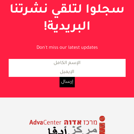
سجلوا لتلقي نشرتنا
البريدية!
Don't miss our latest updates
معلومات حول المساواة والعدالة
الاجتماعية في إسرائيل
مركز أدفا