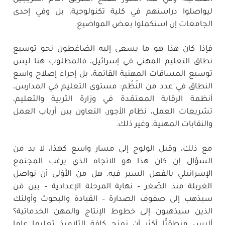
ليواصلوا دراستهم في كلية تكنولوجية، بل وفي إحدى
الجامعات إن استكملوا بعض المواضيع.
فإذا كان هذا هو ما يسعى إليه الضاغطون نحو توسيع
نطاق التعليم المهني في إسرائيل، فالمطلوب هنا ليس
توسيع المساقات المهنية القائمة، بل إجراء إصلاح واسع
النطاق في عدد من النُظُم: مستوى التعليم في المدارس،
أنظمة الرقابة المعتمَدة في وزارة التربية والتعليم،
تشريعات العمل، نظام الأجور، التعاون بين أرباب العمل
والنقابات المهنية، وغير ذلك.
مع ذلك، وقبل الولوج إلى مسار واسع كهذا، لا بد من
السؤال إن كان هذا هو الاتجاه الذي يرغب المجتمع
الإسرائيلي بالفعل السير فيه. هل من الأَوْلى أن نواصل
الغربلة منذ الصّغر – نهاية المرحلة الإعدادية – بين مَن
سيذهب إلى صفوف الصدارة – القيادة والبحوث وأولئك
الذين سيذهبون إلى خطوط الإنتاج والمهن الخدماتية؟
أليس منطقيًّا أكثر أن نمنح كافة التلاميذ تعليما عاما