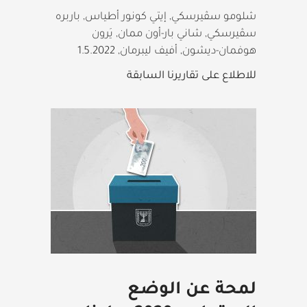
شلومو سڤيرسكي, إيتي كونور أطياس, باربره
سڤيرسكي, شاني بار-أون ممان, يَرون
هوفمان-ديشون, أفيف ليبرمان
,
1.5.2022
للاطلاع على تقاريرنا السابقة
لمحة عن الوضع