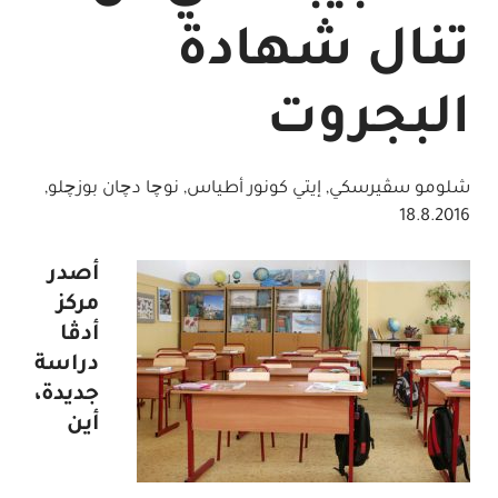
تنال شهادة
البجروت
شلومو سڤيرسكي, إيتي كونور أطياس, نوچا دچان بوزچلو
,
18.8.2016
أصدر
مركز
أدڤا
دراسة
جديدة،
أين