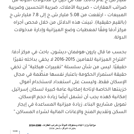
مليار ش.ج عام 2013). هذا في حين أن مدخولات الدولة من
ضرائب العقارات – ضريبة الأملاك، ضريبة التحسين وضريبة
المبيعات – ارتفعت من 5.08 مليار ش.ج إلى 7.8 مليار ش.ج
(بالقيم حقيقية). تبينت هذه الدلائل من خلال فحص أجراه
مركز أدفا وفقًا لمعطيات وضع الميزانية وإدارة مدخولات
الدولة.
بحسب ما قال يارون-هوفمان-ديشون، باحث في مركز أدفا:
“اقتراح الميزانية للعامين 2015-2016 لا يخفي بداخله تغيرًا
حقيقيًا. ليس من شأن سلسلة “تغييرات هيكلية” أن تخفي
حقيقة استمرار الحكومة باعتبار نفسها منظِّمة في مجال
الإسكان فقط، وليست على استعداد لاستخدام أموال
خزينتها الخاصة لإتاحة إمكانية عامة كبيرة لسكان إسرائيل.
إمكانية كهذه يجب أن تشمل أيضًا زيادة حجم الإسكان،
تمويل مشاريع البناء، زيادة ميزانية المساعدة في إيجار
السكن وتقديم المنح والإعانات المالية لشراء المساكن.”