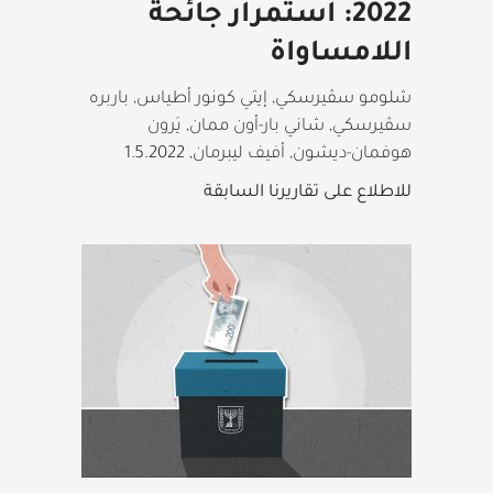
2022: استمرار جائحة
اللامساواة
شلومو سڤيرسكي, إيتي كونور أطياس, باربره
سڤيرسكي, شاني بار-أون ممان, يَرون
هوفمان-ديشون, أفيف ليبرمان
,
1.5.2022
للاطلاع على تقاريرنا السابقة