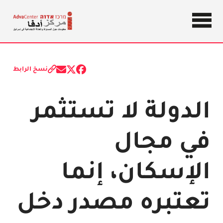
معلومات
حول
مركز
المساواة
والعدالة
نسخ الرابط
أدفا
Share
Share
Share
الاجتماعية
on
on
on
X
Facebook
Email
في إسرائيل
(Twitter)
الدولة لا تستثمر
في مجال
الإسكان، إنما
تعتبره مصدر دخل