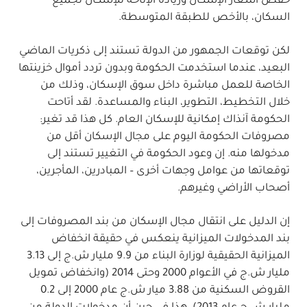
خفض أسعار الإسكان وزيادة الإتاحة للإسكان لجميع
السكان، بالأخص للطبقة المتوسطة.
لكن توقعات الجمهور من الدولة تستند إلى ذكريات الماضي
البعيد، عندما استخدمت الحكومة وبدون تردد أموال خزينتها
الخاصة للعمل مباشرة داخل سوق الإسكان، وذلك من
خلال التخطيط، التطوير، البناء والمساعدة. لقد أتاحت
الحكومة آنذاك إمكانية للإسكان العام. كل هذا قد تغير:
مصروفات الحكومة اليوم على مجال الإسكان أقل من
مدخولها منه. إن وعود الحكومة في التغيير تستند إلى
توقعاتها من عوامل وجهات أخرى – المبادرين، المأجرين،
أصحاب الأراضي وغيرهم.
إن الدليل على انتقال مجال الإسكان من بند المصروفات إلى
بند المدخولات الميزانية ينعكس في حقيقة انخفاض
الميزانية الحقيقية لوزارة البناء من 9.9 مليار ش.ج إلى 3.13
مليار ش.ج في الأعوام 2000 وحتى 2014 (وانخفاض تمويل
القروض السكنية من 3.88 ميار ش.ج عام 2000 إلى 0.2