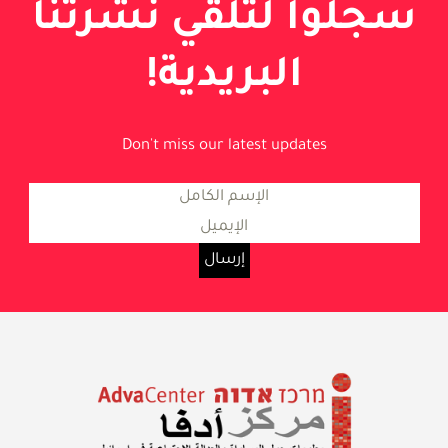
سجلوا لتلقي نشرتنا
البريدية!
Don't miss our latest updates
معلومات حول المساواة والعدالة
الاجتماعية في إسرائيل
مركز أدفا