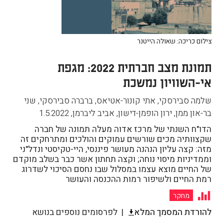
צילום כריכה: שאולה הייטנר
תמונת מצב חברתית 2022: מגפת
אי-השוויון נמשכת
שלמה סבירסקי, אתי קונור-אטיאס, ברברה סבירסקי, שני
בר-און ממן, ירון הופמן-דישון, אביב ליברמן
,
1.5.2022
הדו"ח השנתי של מרכז אדוה מעלה תמונה של חברה
שקצוותיה מכים שורשים עמוקים והולכים ומתרחקים זה
מזה: קצה עליון הנהנה מעושר פיננסי, היי-טקיסטי ונדל"ני
וממדיניות מיסוי נוחה; וקצה תחתון אשר כבר בשלב מוקדם
של החיים מוצא עצמו במסלול שבו נחסם הסיכוי לשדרוג
רמת החיים ולשיפור רמות ההכנסה והעושר
מחקר
להורדת המסמך המלא
לפרסומים נוספים בנושא