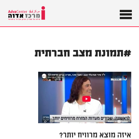
מידע על
שוויון וצדק
מרכז
חברתי
בישראל
אדוה
#תמונת מצב חברתית
איזה מוצא מרוויח יותר?